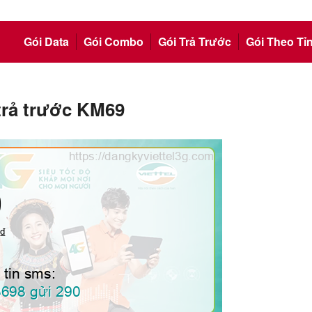
Gói Data
Gói Combo
Gói Trả Trước
Gói Theo Tỉ
 trả trước KM69