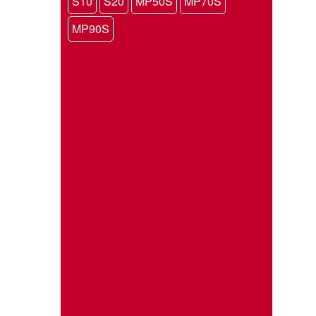
S10
S20
MP50S
MP70S
MP90S