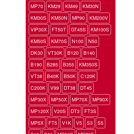
MP70
KM29
KM49
KM30N
KM30S
KM50N
MP90
KM200V
VIP30X
FT50T
GT45S
KM100S
KM50S
KM70S
N100
N50
DK30
VT30K
B120
B140
B190
B285
B355
KM350S
VT38
B40K
B50K
C120K
C200K
V99
DT38
DT45
MP30X
MP50X
MP70X
MP90X
MP120X
V20S
DT3
FT3S
MP5X
FT5
V1K
V5
S3
S5