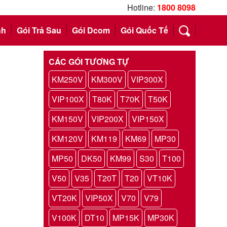
Hotline:
1800 8098
nh
Gói Trả Sau
Gói Dcom
Gói Quốc Tế
CÁC GÓI TƯƠNG TỰ
KM250V
KM300V
VIP300X
VIP100X
T80K
T70K
T50K
KM150V
VIP200X
VIP150X
KM120V
KM119
KM69
MP30
MP50
DK50
KM99
S30
T100
V50
V35
T20T
T20
VT10K
VT20K
VIP50X
V70
V79
V100K
DT10
MP15K
MP30K