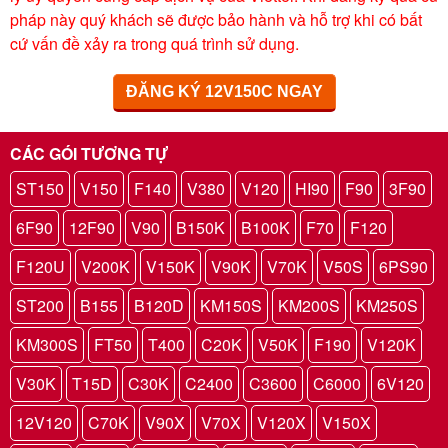
pháp này quý khách sẽ được bảo hành và hỗ trợ khi có bất
cứ vấn đề xảy ra trong quá trình sử dụng.
ĐĂNG KÝ 12V150C NGAY
CÁC GÓI TƯƠNG TỰ
ST150
V150
F140
V380
V120
HI90
F90
3F90
6F90
12F90
V90
B150K
B100K
F70
F120
F120U
V200K
V150K
V90K
V70K
V50S
6PS90
ST200
B155
B120D
KM150S
KM200S
KM250S
KM300S
FT50
T400
C20K
V50K
F190
V120K
V30K
T15D
C30K
C2400
C3600
C6000
6V120
12V120
C70K
V90X
V70X
V120X
V150X