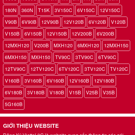
180N
360N
T15K
3V150C
6V150C
12V150C
V90B
6V90B
12V90B
12V120B
6V120B
V120B
V150B
6V150B
12V150B
12V200B
6V200B
12MXH120
V200B
MXH120
6MXH120
12MXH150
6MXH150
MXH150
TV90C
3TV90C
6TV90C
12TV90C
12TV120C
6TV120C
3TV120C
TV120C
V160B
3V160B
6V160B
12V160B
12V180B
6V180B
3V180B
V180B
V15B
V25B
V35B
5G160B
GIỚI THIỆU WEBSITE