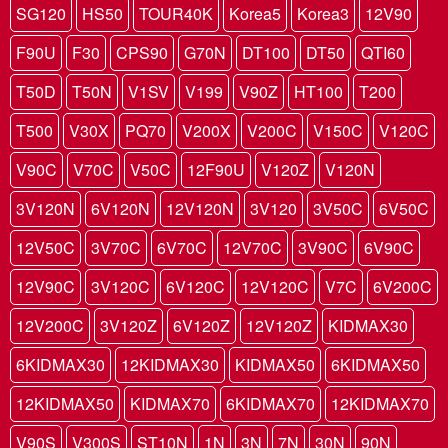
SG120
HS50
TOUR40K
Korea5
Korea3
12V90
F90U
F30
CPS90
G70N
DT100
DT50
QTI60
T50D
T50N
V1SV
V199
V90Z
HT100
T200
T500
V30X
PQ70
V200X
V200C
V150C
V120C
V90C
V70C
V50C
12F90U
V120Z
V120N
3V120N
6V120N
12V120N
3V120
3V50C
6V50C
12V50C
3V70C
6V70C
12V70C
3V90C
6V90C
12V90C
3V120C
6V120C
12V120C
V7C
6V200C
12V200C
3V120Z
6V120Z
12V120Z
KIDMAX30
6KIDMAX30
12KIDMAX30
KIDMAX50
6KIDMAX50
12KIDMAX50
KIDMAX70
6KIDMAX70
12KIDMAX70
V90S
V300S
ST10N
1N
3N
7N
30N
90N