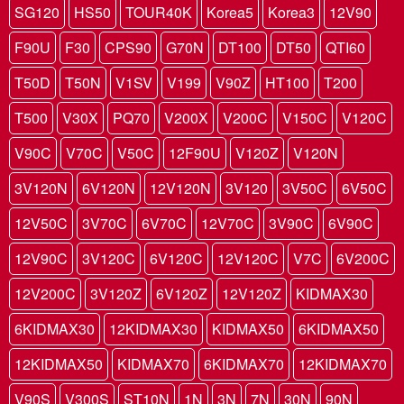
SG120
HS50
TOUR40K
Korea5
Korea3
12V90
F90U
F30
CPS90
G70N
DT100
DT50
QTI60
T50D
T50N
V1SV
V199
V90Z
HT100
T200
T500
V30X
PQ70
V200X
V200C
V150C
V120C
V90C
V70C
V50C
12F90U
V120Z
V120N
3V120N
6V120N
12V120N
3V120
3V50C
6V50C
12V50C
3V70C
6V70C
12V70C
3V90C
6V90C
12V90C
3V120C
6V120C
12V120C
V7C
6V200C
12V200C
3V120Z
6V120Z
12V120Z
KIDMAX30
6KIDMAX30
12KIDMAX30
KIDMAX50
6KIDMAX50
12KIDMAX50
KIDMAX70
6KIDMAX70
12KIDMAX70
V90S
V300S
ST10N
1N
3N
7N
30N
90N