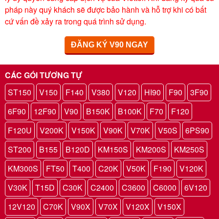
pháp này quý khách sẽ được bảo hành và hỗ trợ khi có bất
cứ vấn đề xảy ra trong quá trình sử dụng.
ĐĂNG KÝ V90 NGAY
CÁC GÓI TƯƠNG TỰ
ST150
V150
F140
V380
V120
HI90
F90
3F90
6F90
12F90
V90
B150K
B100K
F70
F120
F120U
V200K
V150K
V90K
V70K
V50S
6PS90
ST200
B155
B120D
KM150S
KM200S
KM250S
KM300S
FT50
T400
C20K
V50K
F190
V120K
V30K
T15D
C30K
C2400
C3600
C6000
6V120
12V120
C70K
V90X
V70X
V120X
V150X