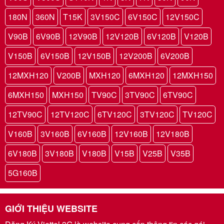
180N
360N
T15K
3V150C
6V150C
12V150C
V90B
6V90B
12V90B
12V120B
6V120B
V120B
V150B
6V150B
12V150B
12V200B
6V200B
12MXH120
V200B
MXH120
6MXH120
12MXH150
6MXH150
MXH150
TV90C
3TV90C
6TV90C
12TV90C
12TV120C
6TV120C
3TV120C
TV120C
V160B
3V160B
6V160B
12V160B
12V180B
6V180B
3V180B
V180B
V15B
V25B
V35B
5G160B
GIỚI THIỆU WEBSITE