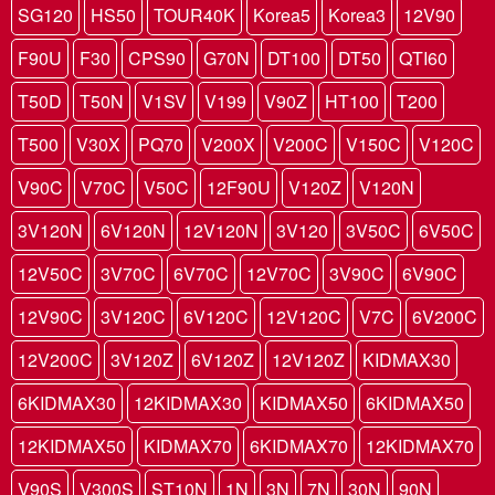
SG120
HS50
TOUR40K
Korea5
Korea3
12V90
F90U
F30
CPS90
G70N
DT100
DT50
QTI60
T50D
T50N
V1SV
V199
V90Z
HT100
T200
T500
V30X
PQ70
V200X
V200C
V150C
V120C
V90C
V70C
V50C
12F90U
V120Z
V120N
3V120N
6V120N
12V120N
3V120
3V50C
6V50C
12V50C
3V70C
6V70C
12V70C
3V90C
6V90C
12V90C
3V120C
6V120C
12V120C
V7C
6V200C
12V200C
3V120Z
6V120Z
12V120Z
KIDMAX30
6KIDMAX30
12KIDMAX30
KIDMAX50
6KIDMAX50
12KIDMAX50
KIDMAX70
6KIDMAX70
12KIDMAX70
V90S
V300S
ST10N
1N
3N
7N
30N
90N