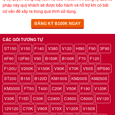
pháp này quý khách sẽ được bảo hành và hỗ trợ khi có bất
cứ vấn đề xảy ra trong quá trình sử dụng.
ĐĂNG KÝ B100K NGAY
CÁC GÓI TƯƠNG TỰ
ST150
V150
F140
V380
V120
HI90
F90
3F90
6F90
12F90
V90
B150K
B100K
F70
F120
F120U
V200K
V150K
V90K
V70K
V50S
6PS90
ST200
B155
B120D
KM150S
KM200S
KM250S
KM300S
FT50
T400
C20K
V50K
F190
V120K
V30K
T15D
C30K
C2400
C3600
C6000
6V120
12V120
C70K
V90X
V70X
V120X
V150X