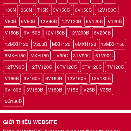
180N
360N
T15K
3V150C
6V150C
12V150C
V90B
6V90B
12V90B
12V120B
6V120B
V120B
V150B
6V150B
12V150B
12V200B
6V200B
12MXH120
V200B
MXH120
6MXH120
12MXH150
6MXH150
MXH150
TV90C
3TV90C
6TV90C
12TV90C
12TV120C
6TV120C
3TV120C
TV120C
V160B
3V160B
6V160B
12V160B
12V180B
6V180B
3V180B
V180B
V15B
V25B
V35B
5G160B
GIỚI THIỆU WEBSITE