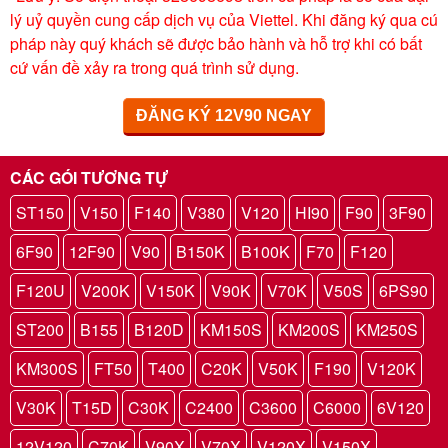
lý uỷ quyền cung cấp dịch vụ của Viettel. Khi đăng ký qua cú
pháp này quý khách sẽ được bảo hành và hỗ trợ khi có bất
cứ vấn đề xảy ra trong quá trình sử dụng.
ĐĂNG KÝ 12V90 NGAY
CÁC GÓI TƯƠNG TỰ
ST150
V150
F140
V380
V120
HI90
F90
3F90
6F90
12F90
V90
B150K
B100K
F70
F120
F120U
V200K
V150K
V90K
V70K
V50S
6PS90
ST200
B155
B120D
KM150S
KM200S
KM250S
KM300S
FT50
T400
C20K
V50K
F190
V120K
V30K
T15D
C30K
C2400
C3600
C6000
6V120
12V120
C70K
V90X
V70X
V120X
V150X