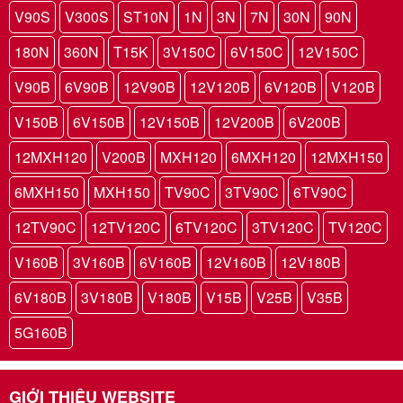
V90S
V300S
ST10N
1N
3N
7N
30N
90N
180N
360N
T15K
3V150C
6V150C
12V150C
V90B
6V90B
12V90B
12V120B
6V120B
V120B
V150B
6V150B
12V150B
12V200B
6V200B
12MXH120
V200B
MXH120
6MXH120
12MXH150
6MXH150
MXH150
TV90C
3TV90C
6TV90C
12TV90C
12TV120C
6TV120C
3TV120C
TV120C
V160B
3V160B
6V160B
12V160B
12V180B
6V180B
3V180B
V180B
V15B
V25B
V35B
5G160B
GIỚI THIỆU WEBSITE