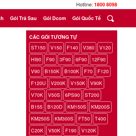
Hotline:
1800 8098
nh
Gói Trả Sau
Gói Dcom
Gói Quốc Tế
CÁC GÓI TƯƠNG TỰ
ST150
V150
F140
V380
V120
HI90
F90
3F90
6F90
12F90
V90
B150K
B100K
F70
F120
F120U
V200K
V150K
V90K
V70K
V50S
6PS90
ST200
B155
B120D
KM150S
KM200S
KM250S
KM300S
FT50
T400
C20K
V50K
F190
V120K