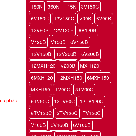
180N
360N
T15K
3V150C
6V150C
12V150C
V90B
6V90B
12V90B
12V120B
6V120B
V120B
V150B
6V150B
12V150B
12V200B
6V200B
12MXH120
V200B
MXH120
6MXH120
12MXH150
6MXH150
MXH150
TV90C
3TV90C
 cú pháp
6TV90C
12TV90C
12TV120C
6TV120C
3TV120C
TV120C
V160B
3V160B
6V160B