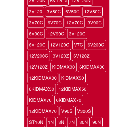
3V120N
6V120N
12V120N
3V120
3V50C
6V50C
12V50C
3V70C
6V70C
12V70C
3V90C
6V90C
12V90C
3V120C
6V120C
12V120C
V7C
6V200C
12V200C
3V120Z
6V120Z
12V120Z
KIDMAX30
6KIDMAX30
12KIDMAX30
KIDMAX50
6KIDMAX50
12KIDMAX50
KIDMAX70
6KIDMAX70
12KIDMAX70
V90S
V300S
ST10N
1N
3N
7N
30N
90N