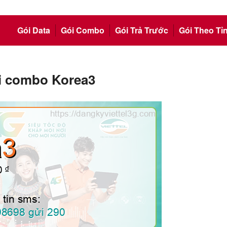
Gói Data
Gói Combo
Gói Trả Trước
Gói Theo Tỉ
ói combo Korea3