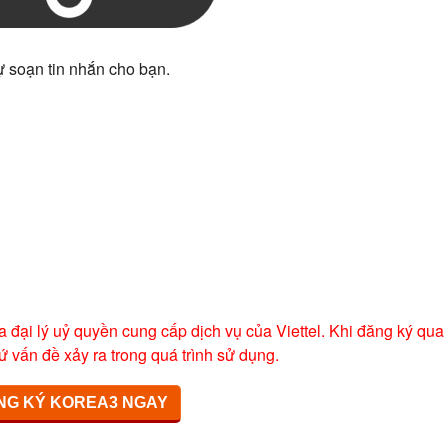
ự soạn tin nhắn cho bạn.
a đại lý uỷ quyền cung cấp dịch vụ của Viettel. Khi đăng ký qua
ứ vấn đề xảy ra trong quá trình sử dụng.
NG KÝ KOREA3 NGAY