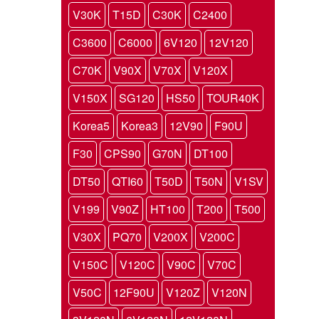
V30K
T15D
C30K
C2400
C3600
C6000
6V120
12V120
C70K
V90X
V70X
V120X
V150X
SG120
HS50
TOUR40K
Korea5
Korea3
12V90
F90U
F30
CPS90
G70N
DT100
DT50
QTI60
T50D
T50N
V1SV
V199
V90Z
HT100
T200
T500
V30X
PQ70
V200X
V200C
V150C
V120C
V90C
V70C
V50C
12F90U
V120Z
V120N