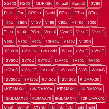
SG120
HS50
TOUR40K
Korea5
Korea3
12V90
F90U
F30
CPS90
G70N
DT100
DT50
QTI60
T50D
T50N
V1SV
V199
V90Z
HT100
T200
T500
V30X
PQ70
V200X
V200C
V150C
V120C
V90C
V70C
V50C
12F90U
V120Z
V120N
3V120N
6V120N
12V120N
3V120
3V50C
6V50C
12V50C
3V70C
6V70C
12V70C
3V90C
6V90C
12V90C
3V120C
6V120C
12V120C
V7C
6V200C
12V200C
3V120Z
6V120Z
12V120Z
KIDMAX30
6KIDMAX30
12KIDMAX30
KIDMAX50
6KIDMAX50
12KIDMAX50
KIDMAX70
6KIDMAX70
12KIDMAX70
V90S
V300S
ST10N
1N
3N
7N
30N
90N