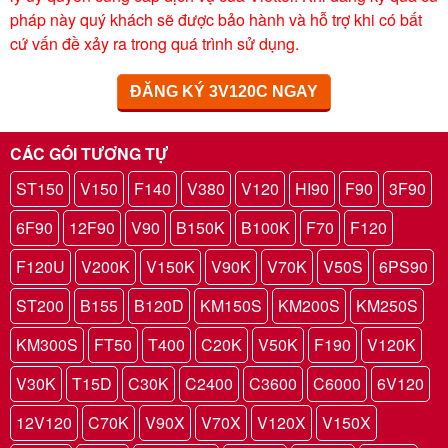
pháp này quý khách sẽ được bảo hành và hỗ trợ khi có bất
cứ vấn đề xảy ra trong quá trình sử dụng.
ĐĂNG KÝ 3V120C NGAY
CÁC GÓI TƯƠNG TỰ
ST150
V150
F140
V380
V120
HI90
F90
3F90
6F90
12F90
V90
B150K
B100K
F70
F120
F120U
V200K
V150K
V90K
V70K
V50S
6PS90
ST200
B155
B120D
KM150S
KM200S
KM250S
KM300S
FT50
T400
C20K
V50K
F190
V120K
V30K
T15D
C30K
C2400
C3600
C6000
6V120
12V120
C70K
V90X
V70X
V120X
V150X