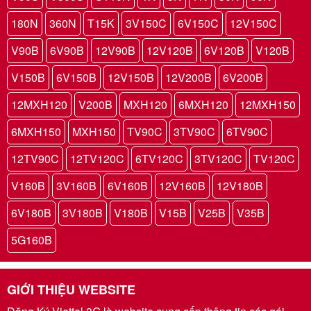
180N
360N
T15K
3V150C
6V150C
12V150C
V90B
6V90B
12V90B
12V120B
6V120B
V120B
V150B
6V150B
12V150B
12V200B
6V200B
12MXH120
V200B
MXH120
6MXH120
12MXH150
6MXH150
MXH150
TV90C
3TV90C
6TV90C
12TV90C
12TV120C
6TV120C
3TV120C
TV120C
V160B
3V160B
6V160B
12V160B
12V180B
6V180B
3V180B
V180B
V15B
V25B
V35B
5G160B
GIỚI THIỆU WEBSITE