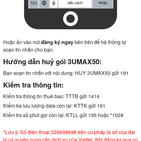
Hoặc ấn vào nút
đăng ký ngay
bên trên để hệ thống tự
soạn tin nhắn cho bạn.
Hướng dẫn huỷ gói 3UMAX50:
Bạn soạn tin nhắn với nội dung: HUY 3UMAX50 gửi 191
Kiểm tra thông tin:
Kiểm tra thông tin thuê bao: TTTB gửi 1414
Kiểm tra lưu lượng data còn lại: KTTK gửi 191
Kiểm tra số phút gọi còn lại: KTLL gửi 195 hoặc *102#
*Lưu ý: Số điện thoại 328698698 trên cú pháp là số của đại
lý uỷ quyền cung cấp dịch vụ của Viettel. Khi đăng ký qua cú