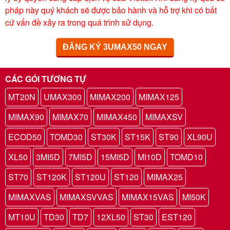
pháp này quý khách sẽ được bảo hành và hỗ trợ khi có bất
cứ vấn đề xảy ra trong quá trình sử dụng.
ĐĂNG KÝ 3UMAX50 NGAY
CÁC GÓI TƯƠNG TỰ
MT20N
UMAX300
MIMAX200
MIMAX125
MIMAX90
MIMAX70
MIMAX450
MIMAXSV
ECOD50
TOMD30
ST30K
ST15K
ST90
XL90U
XL50
3MI5D
7MI5D
15MI5D
MI10D
TOMD10
ST70
ST120K
ST120U
ST120
MIMAX25
MIMAXVAS
MIMAXSVVAS
MIMAX15VAS
MI50K
MT10U
TD30
TD7
12XL50
ST30
EST120