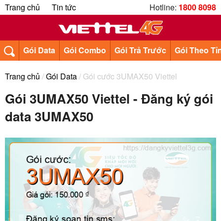
Trang chủ
Tin tức
Hotline:
1800 8098
Gói Data
Gói Combo
Gói Trả Trước
Gói Theo Tỉ
Trang chủ
/
Gói Data
/ Gói cước 3UMAX50 Viettel
Gói 3UMAX50 Viettel - Đăng ký gói
data 3UMAX50