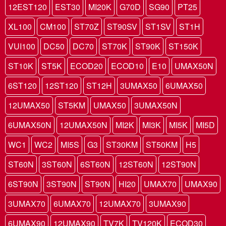
12EST120
EST30
MI20K
G70D
SG90
PT25
XL100
CM100
ST70Z
ST90SV
ST1SV
ST1H
VUI100
DC50
DC70
ST70K
ST90K
ST150K
ST10K
ST5K
ECOD20
ECOD10
E10
UMAX50N
6ST120
12ST120
ST12H
3UMAX50
6UMAX50
12UMAX50
ST5KM
UMAX50
3UMAX50N
6UMAX50N
12UMAX50N
MI2K
MI3K
MI5K
MI5D
WC1
WC2
MI5S
G3
ST30KM
ST50KM
H5
ST60N
3ST60N
6ST60N
12ST60N
12ST90N
6ST90N
3ST90N
ST90N
HI20
UMAX70
UMAX90
3UMAX70
6UMAX70
12UMAX70
3UMAX90
6UMAX90
12UMAX90
TV7K
TV120K
ECOD30