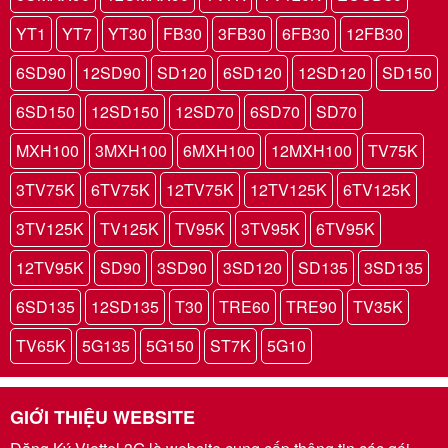
YT1
YT7
YT30
FB30
3FB30
6FB30
12FB30
6SD90
12SD90
SD120
6SD120
12SD120
SD150
6SD150
12SD150
12SD70
6SD70
SD70
MXH100
3MXH100
6MXH100
12MXH100
TV75K
3TV75K
6TV75K
12TV75K
12TV125K
6TV125K
3TV125K
TV125K
TV95K
3TV95K
6TV95K
12TV95K
SD90
3SD90
3SD120
SD135
3SD135
6SD135
12SD135
T30
TRE60
TRE90
TV35K
TV65K
5G135
5G150
ST7K
5G10
GIỚI THIỆU WEBSITE