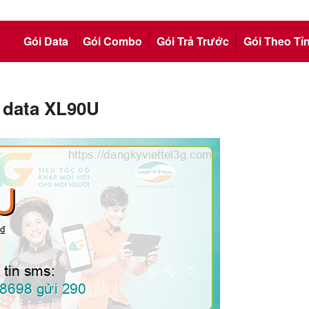
Gói Data
Gói Combo
Gói Trả Trước
Gói Theo Tỉ
i data XL90U