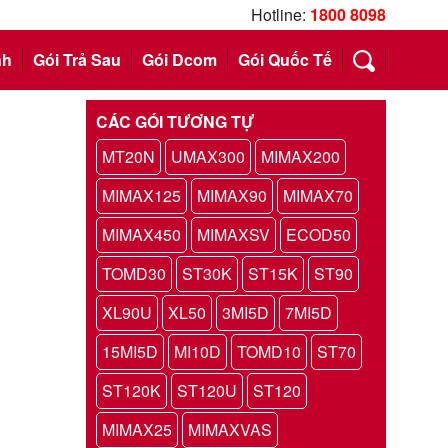
Hotline:
1800 8098
nh
Gói Trả Sau
Gói Dcom
Gói Quốc Tế
CÁC GÓI TƯƠNG TỰ
MT20N
UMAX300
MIMAX200
MIMAX125
MIMAX90
MIMAX70
MIMAX450
MIMAXSV
ECOD50
TOMD30
ST30K
ST15K
ST90
XL90U
XL50
3MI5D
7MI5D
15MI5D
MI10D
TOMD10
ST70
ST120K
ST120U
ST120
MIMAX25
MIMAXVAS