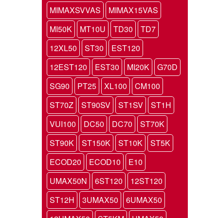
MIMAXSVVAS
MIMAX15VAS
MI50K
MT10U
TD30
TD7
12XL50
ST30
EST120
12EST120
EST30
MI20K
G70D
SG90
PT25
XL100
CM100
ST70Z
ST90SV
ST1SV
ST1H
VUI100
DC50
DC70
ST70K
ST90K
ST150K
ST10K
ST5K
ECOD20
ECOD10
E10
UMAX50N
6ST120
12ST120
ST12H
3UMAX50
6UMAX50