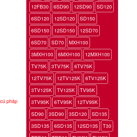
12FB30
6SD90
12SD90
SD120
6SD120
12SD120
SD150
6SD150
12SD150
12SD70
6SD70
SD70
MXH100
3MXH100
6MXH100
12MXH100
TV75K
3TV75K
6TV75K
12TV75K
12TV125K
6TV125K
3TV125K
TV125K
TV95K
 cú pháp
3TV95K
6TV95K
12TV95K
SD90
3SD90
3SD120
SD135
3SD135
6SD135
12SD135
T30