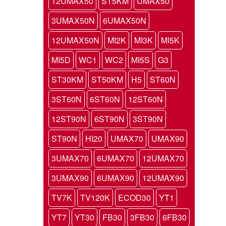
12UMAX50
ST5KM
UMAX50
3UMAX50N
6UMAX50N
12UMAX50N
MI2K
MI3K
MI5K
MI5D
WC1
WC2
MI5S
G3
ST30KM
ST50KM
H5
ST60N
3ST60N
6ST60N
12ST60N
12ST90N
6ST90N
3ST90N
ST90N
HI20
UMAX70
UMAX90
3UMAX70
6UMAX70
12UMAX70
3UMAX90
6UMAX90
12UMAX90
TV7K
TV120K
ECOD30
YT1
YT7
YT30
FB30
3FB30
6FB30