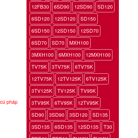
12FB30
6SD90
12SD90
SD120
6SD120
12SD120
SD150
6SD150
12SD150
12SD70
6SD70
SD70
MXH100
3MXH100
6MXH100
12MXH100
TV75K
3TV75K
6TV75K
12TV75K
12TV125K
6TV125K
3TV125K
TV125K
TV95K
 cú pháp
3TV95K
6TV95K
12TV95K
SD90
3SD90
3SD120
SD135
3SD135
6SD135
12SD135
T30