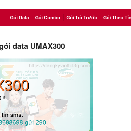
Gói Data
Gói Combo
Gói Trả Trước
Gói Theo Tỉ
 gói data UMAX300