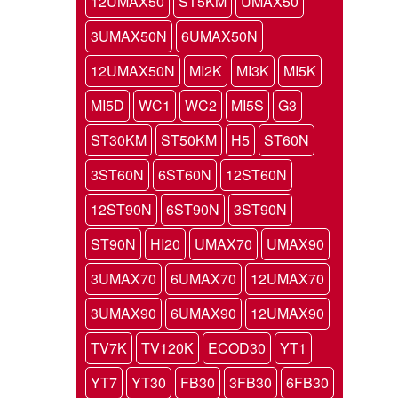
12UMAX50
ST5KM
UMAX50
3UMAX50N
6UMAX50N
12UMAX50N
MI2K
MI3K
MI5K
MI5D
WC1
WC2
MI5S
G3
ST30KM
ST50KM
H5
ST60N
3ST60N
6ST60N
12ST60N
12ST90N
6ST90N
3ST90N
ST90N
HI20
UMAX70
UMAX90
3UMAX70
6UMAX70
12UMAX70
3UMAX90
6UMAX90
12UMAX90
TV7K
TV120K
ECOD30
YT1
YT7
YT30
FB30
3FB30
6FB30