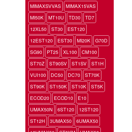
MIMAXSVVAS
MIMAX15VAS
MI50K
MT10U
TD30
TD7
12XL50
ST30
EST120
12EST120
EST30
MI20K
G70D
SG90
PT25
XL100
CM100
ST70Z
ST90SV
ST1SV
ST1H
VUI100
DC50
DC70
ST70K
ST90K
ST150K
ST10K
ST5K
ECOD20
ECOD10
E10
UMAX50N
6ST120
12ST120
ST12H
3UMAX50
6UMAX50