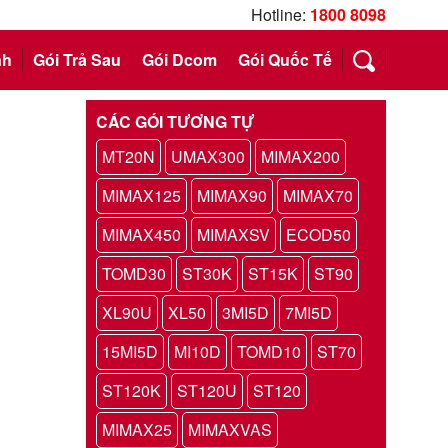
Hotline:
1800 8098
nh
Gói Trả Sau
Gói Dcom
Gói Quốc Tế
CÁC GÓI TƯƠNG TỰ
MT20N
UMAX300
MIMAX200
MIMAX125
MIMAX90
MIMAX70
MIMAX450
MIMAXSV
ECOD50
TOMD30
ST30K
ST15K
ST90
XL90U
XL50
3MI5D
7MI5D
15MI5D
MI10D
TOMD10
ST70
ST120K
ST120U
ST120
MIMAX25
MIMAXVAS