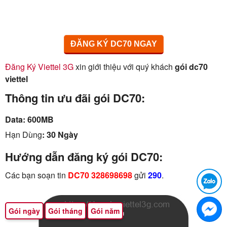
ĐĂNG KÝ DC70 NGAY
Đăng Ký Viettel 3G
xin giới thiệu với quý khách
gói dc70
viettel
Thông tin ưu đãi gói DC70:
Data: 600MB
Hạn Dùng
: 30 Ngày
Hướng dẫn đăng ký gói DC70:
Các bạn soạn tin
DC70 328698698
gửi
290
.
Gói ngày
Gói tháng
Gói năm