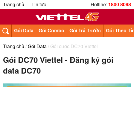
Trang chủ
Tin tức
Hotline:
1800 8098
Gói Data
Gói Combo
Gói Trả Trước
Gói Theo Tỉ
Trang chủ
/
Gói Data
/ Gói cước DC70 Viettel
Gói DC70 Viettel - Đăng ký gói
data DC70