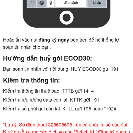
Hoặc ấn vào nút
đăng ký ngay
bên trên để hệ thống tự
soạn tin nhắn cho bạn.
Hướng dẫn huỷ gói ECOD30:
Bạn soạn tin nhắn với nội dung: HUY ECOD30 gửi 191
Kiểm tra thông tin:
Kiểm tra thông tin thuê bao: TTTB gửi 1414
Kiểm tra lưu lượng data còn lại: KTTK gửi 191
Kiểm tra số phút gọi còn lại: KTLL gửi 195 hoặc *102#
*Lưu ý: Số điện thoại 328698698 trên cú pháp là số của đại
lý uỷ quyền cung cấp dịch vụ của Viettel. Khi đăng ký qua cú