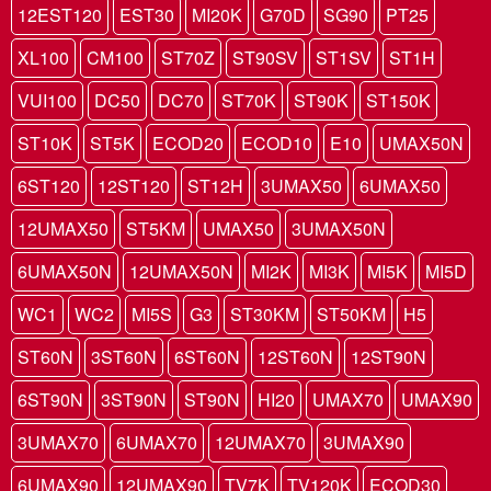
12EST120
EST30
MI20K
G70D
SG90
PT25
XL100
CM100
ST70Z
ST90SV
ST1SV
ST1H
VUI100
DC50
DC70
ST70K
ST90K
ST150K
ST10K
ST5K
ECOD20
ECOD10
E10
UMAX50N
6ST120
12ST120
ST12H
3UMAX50
6UMAX50
12UMAX50
ST5KM
UMAX50
3UMAX50N
6UMAX50N
12UMAX50N
MI2K
MI3K
MI5K
MI5D
WC1
WC2
MI5S
G3
ST30KM
ST50KM
H5
ST60N
3ST60N
6ST60N
12ST60N
12ST90N
6ST90N
3ST90N
ST90N
HI20
UMAX70
UMAX90
3UMAX70
6UMAX70
12UMAX70
3UMAX90
6UMAX90
12UMAX90
TV7K
TV120K
ECOD30