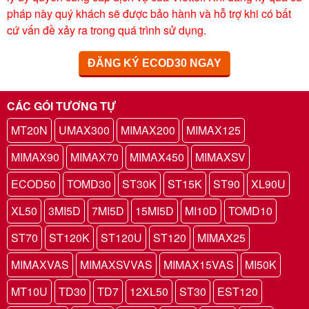
pháp này quý khách sẽ được bảo hành và hỗ trợ khi có bất
cứ vấn đề xảy ra trong quá trình sử dụng.
ĐĂNG KÝ ECOD30 NGAY
CÁC GÓI TƯƠNG TỰ
MT20N
UMAX300
MIMAX200
MIMAX125
MIMAX90
MIMAX70
MIMAX450
MIMAXSV
ECOD50
TOMD30
ST30K
ST15K
ST90
XL90U
XL50
3MI5D
7MI5D
15MI5D
MI10D
TOMD10
ST70
ST120K
ST120U
ST120
MIMAX25
MIMAXVAS
MIMAXSVVAS
MIMAX15VAS
MI50K
MT10U
TD30
TD7
12XL50
ST30
EST120