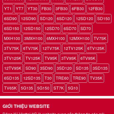
YT1
YT7
YT30
FB30
3FB30
6FB30
12FB30
6SD90
12SD90
SD120
6SD120
12SD120
SD150
6SD150
12SD150
12SD70
6SD70
SD70
MXH100
3MXH100
6MXH100
12MXH100
TV75K
3TV75K
6TV75K
12TV75K
12TV125K
6TV125K
3TV125K
TV125K
TV95K
3TV95K
6TV95K
12TV95K
SD90
3SD90
3SD120
SD135
3SD135
6SD135
12SD135
T30
TRE60
TRE90
TV35K
TV65K
5G135
5G150
ST7K
5G10
GIỚI THIỆU WEBSITE