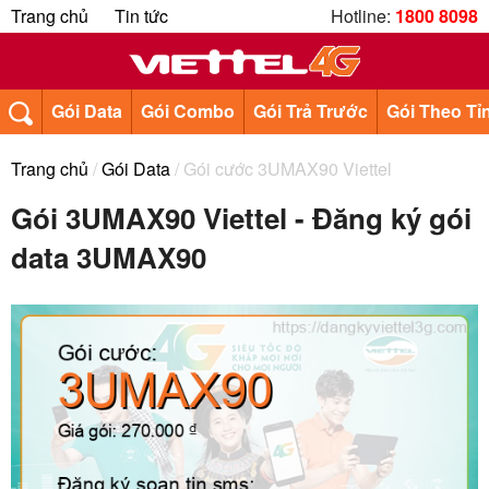
Trang chủ
Tin tức
Hotline:
1800 8098
Gói Data
Gói Combo
Gói Trả Trước
Gói Theo Tỉ
Trang chủ
/
Gói Data
/ Gói cước 3UMAX90 Viettel
Gói 3UMAX90 Viettel - Đăng ký gói
data 3UMAX90