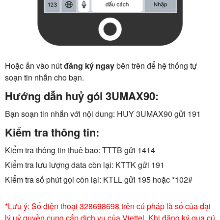
Hoặc ấn vào nút
đăng ký ngay
bên trên để hệ thống tự
soạn tin nhắn cho bạn.
Hướng dẫn huỷ gói 3UMAX90:
Bạn soạn tin nhắn với nội dung: HUY 3UMAX90 gửi 191
Kiểm tra thông tin:
Kiểm tra thông tin thuê bao: TTTB gửi 1414
Kiểm tra lưu lượng data còn lại: KTTK gửi 191
Kiểm tra số phút gọi còn lại: KTLL gửi 195 hoặc *102#
*Lưu ý: Số điện thoại 328698698 trên cú pháp là số của đại
lý uỷ quyền cung cấp dịch vụ của Viettel. Khi đăng ký qua cú