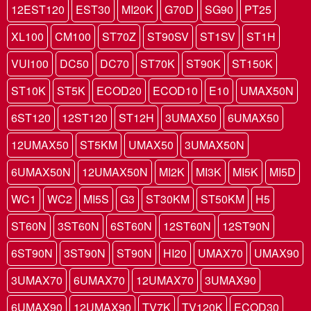
12EST120
EST30
MI20K
G70D
SG90
PT25
XL100
CM100
ST70Z
ST90SV
ST1SV
ST1H
VUI100
DC50
DC70
ST70K
ST90K
ST150K
ST10K
ST5K
ECOD20
ECOD10
E10
UMAX50N
6ST120
12ST120
ST12H
3UMAX50
6UMAX50
12UMAX50
ST5KM
UMAX50
3UMAX50N
6UMAX50N
12UMAX50N
MI2K
MI3K
MI5K
MI5D
WC1
WC2
MI5S
G3
ST30KM
ST50KM
H5
ST60N
3ST60N
6ST60N
12ST60N
12ST90N
6ST90N
3ST90N
ST90N
HI20
UMAX70
UMAX90
3UMAX70
6UMAX70
12UMAX70
3UMAX90
6UMAX90
12UMAX90
TV7K
TV120K
ECOD30