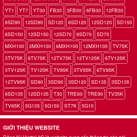
YT1
YT7
YT30
FB30
3FB30
6FB30
12FB30
6SD90
12SD90
SD120
6SD120
12SD120
SD150
6SD150
12SD150
12SD70
6SD70
SD70
MXH100
3MXH100
6MXH100
12MXH100
TV75K
3TV75K
6TV75K
12TV75K
12TV125K
6TV125K
3TV125K
TV125K
TV95K
3TV95K
6TV95K
12TV95K
SD90
3SD90
3SD120
SD135
3SD135
6SD135
12SD135
T30
TRE60
TRE90
TV35K
TV65K
5G135
5G150
ST7K
5G10
GIỚI THIỆU WEBSITE