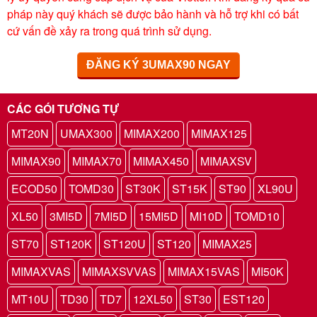
pháp này quý khách sẽ được bảo hành và hỗ trợ khi có bất
cứ vấn đề xảy ra trong quá trình sử dụng.
ĐĂNG KÝ 3UMAX90 NGAY
CÁC GÓI TƯƠNG TỰ
MT20N
UMAX300
MIMAX200
MIMAX125
MIMAX90
MIMAX70
MIMAX450
MIMAXSV
ECOD50
TOMD30
ST30K
ST15K
ST90
XL90U
XL50
3MI5D
7MI5D
15MI5D
MI10D
TOMD10
ST70
ST120K
ST120U
ST120
MIMAX25
MIMAXVAS
MIMAXSVVAS
MIMAX15VAS
MI50K
MT10U
TD30
TD7
12XL50
ST30
EST120