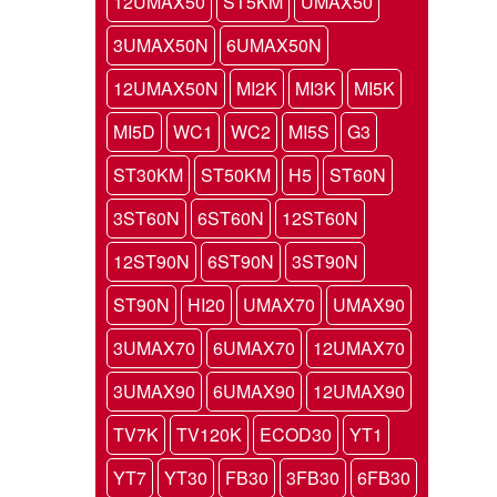
12UMAX50
ST5KM
UMAX50
3UMAX50N
6UMAX50N
12UMAX50N
MI2K
MI3K
MI5K
MI5D
WC1
WC2
MI5S
G3
ST30KM
ST50KM
H5
ST60N
3ST60N
6ST60N
12ST60N
12ST90N
6ST90N
3ST90N
ST90N
HI20
UMAX70
UMAX90
3UMAX70
6UMAX70
12UMAX70
3UMAX90
6UMAX90
12UMAX90
TV7K
TV120K
ECOD30
YT1
YT7
YT30
FB30
3FB30
6FB30