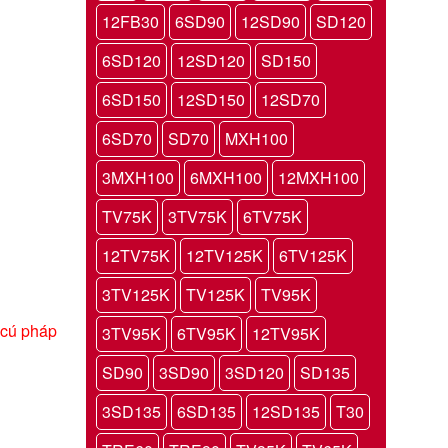
12FB30
6SD90
12SD90
SD120
6SD120
12SD120
SD150
6SD150
12SD150
12SD70
6SD70
SD70
MXH100
3MXH100
6MXH100
12MXH100
TV75K
3TV75K
6TV75K
12TV75K
12TV125K
6TV125K
3TV125K
TV125K
TV95K
 cú pháp
3TV95K
6TV95K
12TV95K
SD90
3SD90
3SD120
SD135
3SD135
6SD135
12SD135
T30