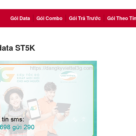
Gói Data
Gói Combo
Gói Trả Trước
Gói Theo Tỉ
 data ST5K