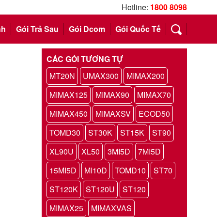
Hotline:
1800 8098
nh
Gói Trả Sau
Gói Dcom
Gói Quốc Tế
CÁC GÓI TƯƠNG TỰ
MT20N
UMAX300
MIMAX200
MIMAX125
MIMAX90
MIMAX70
MIMAX450
MIMAXSV
ECOD50
TOMD30
ST30K
ST15K
ST90
XL90U
XL50
3MI5D
7MI5D
15MI5D
MI10D
TOMD10
ST70
ST120K
ST120U
ST120
MIMAX25
MIMAXVAS