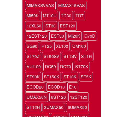
MIMAXSVVAS
MIMAX15VAS
MI50K
MT10U
TD30
TD7
12XL50
ST30
EST120
12EST120
EST30
MI20K
G70D
SG90
PT25
XL100
CM100
ST70Z
ST90SV
ST1SV
ST1H
VUI100
DC50
DC70
ST70K
ST90K
ST150K
ST10K
ST5K
ECOD20
ECOD10
E10
UMAX50N
6ST120
12ST120
ST12H
3UMAX50
6UMAX50