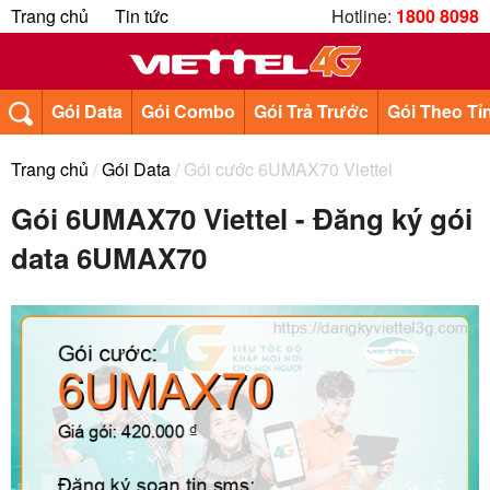
Trang chủ
Tin tức
Hotline:
1800 8098
Gói Data
Gói Combo
Gói Trả Trước
Gói Theo Tỉ
Trang chủ
/
Gói Data
/ Gói cước 6UMAX70 Viettel
Gói 6UMAX70 Viettel - Đăng ký gói
data 6UMAX70