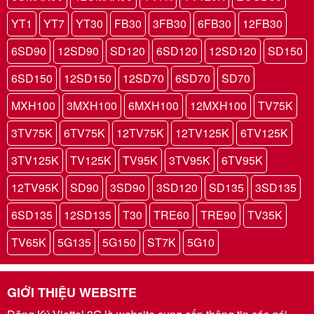
YT1
YT7
YT30
FB30
3FB30
6FB30
12FB30
6SD90
12SD90
SD120
6SD120
12SD120
SD150
6SD150
12SD150
12SD70
6SD70
SD70
MXH100
3MXH100
6MXH100
12MXH100
TV75K
3TV75K
6TV75K
12TV75K
12TV125K
6TV125K
3TV125K
TV125K
TV95K
3TV95K
6TV95K
12TV95K
SD90
3SD90
3SD120
SD135
3SD135
6SD135
12SD135
T30
TRE60
TRE90
TV35K
TV65K
5G135
5G150
ST7K
5G10
GIỚI THIỆU WEBSITE