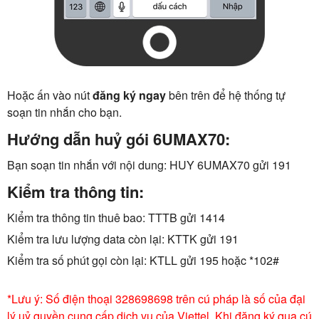
Hoặc ấn vào nút
đăng ký ngay
bên trên để hệ thống tự
soạn tin nhắn cho bạn.
Hướng dẫn huỷ gói 6UMAX70:
Bạn soạn tin nhắn với nội dung: HUY 6UMAX70 gửi 191
Kiểm tra thông tin:
Kiểm tra thông tin thuê bao: TTTB gửi 1414
Kiểm tra lưu lượng data còn lại: KTTK gửi 191
Kiểm tra số phút gọi còn lại: KTLL gửi 195 hoặc *102#
*Lưu ý: Số điện thoại 328698698 trên cú pháp là số của đại
lý uỷ quyền cung cấp dịch vụ của Viettel. Khi đăng ký qua cú