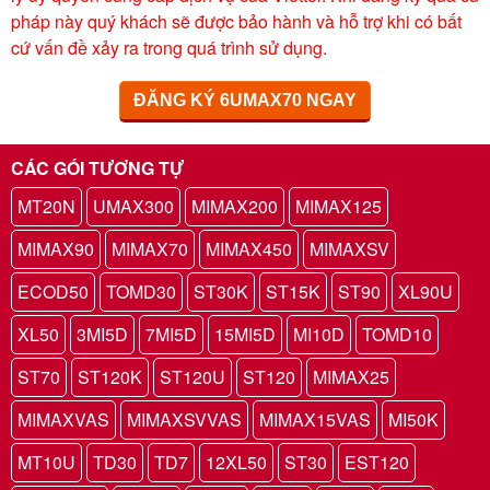
pháp này quý khách sẽ được bảo hành và hỗ trợ khi có bất
cứ vấn đề xảy ra trong quá trình sử dụng.
ĐĂNG KÝ 6UMAX70 NGAY
CÁC GÓI TƯƠNG TỰ
MT20N
UMAX300
MIMAX200
MIMAX125
MIMAX90
MIMAX70
MIMAX450
MIMAXSV
ECOD50
TOMD30
ST30K
ST15K
ST90
XL90U
XL50
3MI5D
7MI5D
15MI5D
MI10D
TOMD10
ST70
ST120K
ST120U
ST120
MIMAX25
MIMAXVAS
MIMAXSVVAS
MIMAX15VAS
MI50K
MT10U
TD30
TD7
12XL50
ST30
EST120