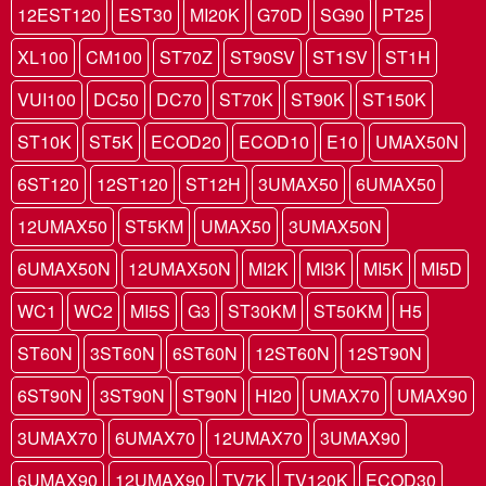
12EST120
EST30
MI20K
G70D
SG90
PT25
XL100
CM100
ST70Z
ST90SV
ST1SV
ST1H
VUI100
DC50
DC70
ST70K
ST90K
ST150K
ST10K
ST5K
ECOD20
ECOD10
E10
UMAX50N
6ST120
12ST120
ST12H
3UMAX50
6UMAX50
12UMAX50
ST5KM
UMAX50
3UMAX50N
6UMAX50N
12UMAX50N
MI2K
MI3K
MI5K
MI5D
WC1
WC2
MI5S
G3
ST30KM
ST50KM
H5
ST60N
3ST60N
6ST60N
12ST60N
12ST90N
6ST90N
3ST90N
ST90N
HI20
UMAX70
UMAX90
3UMAX70
6UMAX70
12UMAX70
3UMAX90
6UMAX90
12UMAX90
TV7K
TV120K
ECOD30