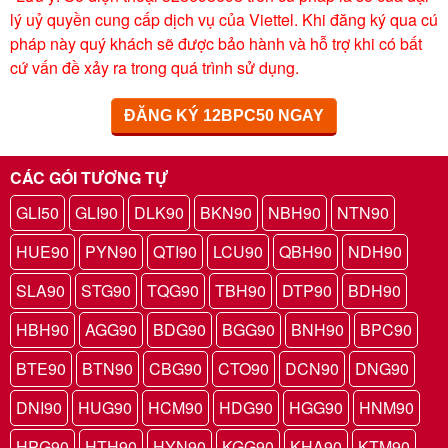
lý uỷ quyền cung cấp dịch vụ của Viettel. Khi đăng ký qua cú
pháp này quý khách sẽ được bảo hành và hỗ trợ khi có bất
cứ vấn đề xảy ra trong quá trình sử dụng.
ĐĂNG KÝ 12BPC50 NGAY
CÁC GÓI TƯƠNG TỰ
GLI50
GLI90
DLK90
BKN90
NBH90
NTN90
HUE90
PYN90
QTI90
LCU90
QBH90
NDH90
SLA90
STG90
TQG90
TBH90
DTP90
BDH90
HBH90
AGG90
BDG90
BGG90
BNH90
BPC90
BTE90
BTN90
CBG90
CTO90
DCN90
DNG90
DNI90
HUG90
HCM90
HDG90
HGG90
HNM90
HPG90
HTH90
HYN90
KGG90
KHA90
KTM90