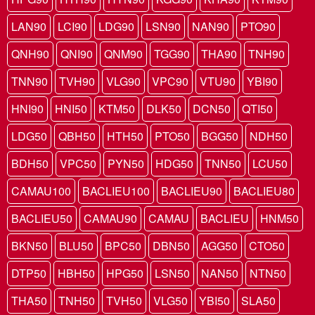
LAN90
LCI90
LDG90
LSN90
NAN90
PTO90
QNH90
QNI90
QNM90
TGG90
THA90
TNH90
TNN90
TVH90
VLG90
VPC90
VTU90
YBI90
HNI90
HNI50
KTM50
DLK50
DCN50
QTI50
LDG50
QBH50
HTH50
PTO50
BGG50
NDH50
BDH50
VPC50
PYN50
HDG50
TNN50
LCU50
CAMAU100
BACLIEU100
BACLIEU90
BACLIEU80
BACLIEU50
CAMAU90
CAMAU
BACLIEU
HNM50
BKN50
BLU50
BPC50
DBN50
AGG50
CTO50
DTP50
HBH50
HPG50
LSN50
NAN50
NTN50
THA50
TNH50
TVH50
VLG50
YBI50
SLA50