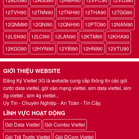
12BDG90
12AGG90
12HBH90
12VPC90
12VLG90
12TVH90
12TNN90
12TNH90
12THA90
12TGG90
12QNM90
12QNI90
12QNH90
12PTO90
12NAN90
12LSN90
12LCI90
12LAN90
12KTM90
12KHA90
12KGG90
12HYN90
12YBI90
12HNI90
12VTU90
GIỚI THIỆU WEBSITE
Đăng Ký Viettel 3G là website cung cấp thông tin các gói
cước data viettel, gói vào mạng viettel, sim data viettel, sim
3g viettel , sim 4g viettel...
Uy Tin - Chuyên Nghiệp - An Toàn - Tin Cậy.
LĨNH VỰC HOẠT ĐỘNG
Gói Data Viettel
Gói Combo Viettel
Gói Trả Trước Viettel
Gói DCom Viettel