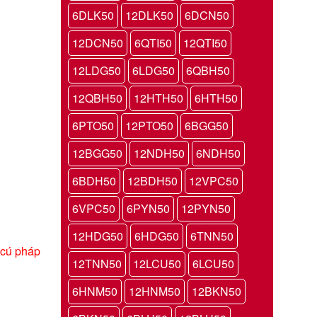
6DLK50
12DLK50
6DCN50
12DCN50
6QTI50
12QTI50
12LDG50
6LDG50
6QBH50
12QBH50
12HTH50
6HTH50
6PTO50
12PTO50
6BGG50
12BGG50
12NDH50
6NDH50
6BDH50
12BDH50
12VPC50
6VPC50
6PYN50
12PYN50
12HDG50
6HDG50
6TNN50
 cú pháp
12TNN50
12LCU50
6LCU50
6HNM50
12HNM50
12BKN50