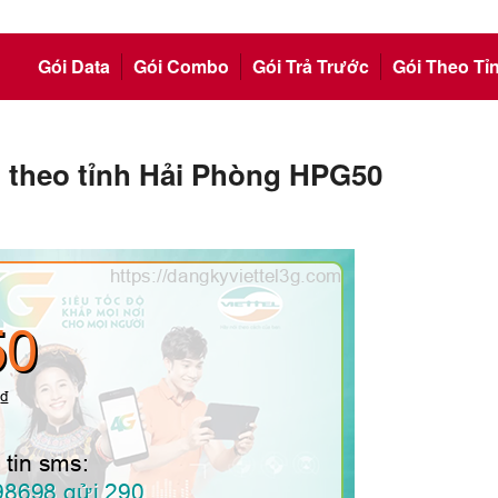
Gói Data
Gói Combo
Gói Trả Trước
Gói Theo Tỉ
i theo tỉnh Hải Phòng HPG50