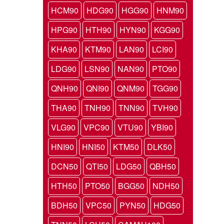
HCM90
HDG90
HGG90
HNM90
HPG90
HTH90
HYN90
KGG90
KHA90
KTM90
LAN90
LCI90
LDG90
LSN90
NAN90
PTO90
QNH90
QNI90
QNM90
TGG90
THA90
TNH90
TNN90
TVH90
VLG90
VPC90
VTU90
YBI90
HNI90
HNI50
KTM50
DLK50
DCN50
QTI50
LDG50
QBH50
HTH50
PTO50
BGG50
NDH50
BDH50
VPC50
PYN50
HDG50