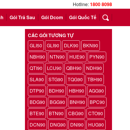
Hotline:
1800 8098
nh
Gói Trả Sau
Gói Dcom
Gói Quốc Tế
CÁC GÓI TƯƠNG TỰ
GLI50
GLI90
DLK90
BKN90
NBH90
NTN90
HUE90
PYN90
QTI90
LCU90
QBH90
NDH90
SLA90
STG90
TQG90
TBH90
DTP90
BDH90
HBH90
AGG90
BDG90
BGG90
BNH90
BPC90
BTE90
BTN90
CBG90
CTO90
DCN90
DNG90
DNI90
HUG90