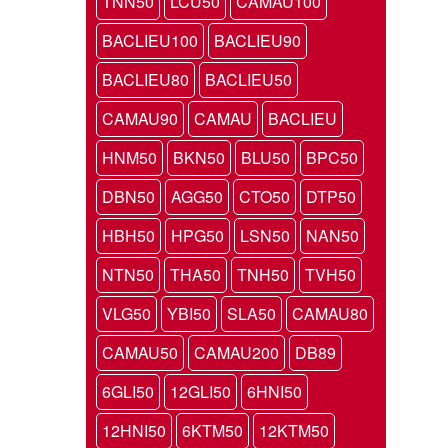
TNN50
LCU50
CAMAU100
BACLIEU100
BACLIEU90
BACLIEU80
BACLIEU50
CAMAU90
CAMAU
BACLIEU
HNM50
BKN50
BLU50
BPC50
DBN50
AGG50
CTO50
DTP50
HBH50
HPG50
LSN50
NAN50
NTN50
THA50
TNH50
TVH50
VLG50
YBI50
SLA50
CAMAU80
CAMAU50
CAMAU200
DB89
6GLI50
12GLI50
6HNI50
12HNI50
6KTM50
12KTM50