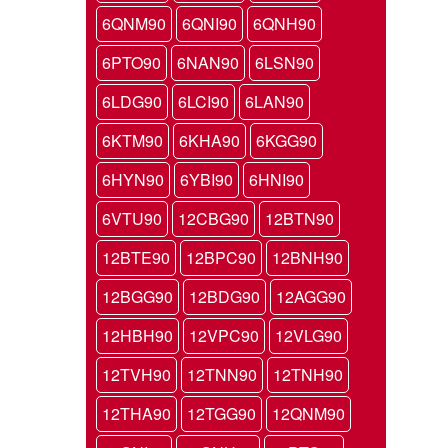
6QNM90
6QNI90
6QNH90
6PTO90
6NAN90
6LSN90
6LDG90
6LCI90
6LAN90
6KTM90
6KHA90
6KGG90
6HYN90
6YBI90
6HNI90
6VTU90
12CBG90
12BTN90
12BTE90
12BPC90
12BNH90
12BGG90
12BDG90
12AGG90
12HBH90
12VPC90
12VLG90
12TVH90
12TNN90
12TNH90
12THA90
12TGG90
12QNM90