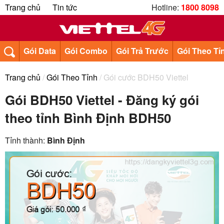
Trang chủ
Tin tức
Hotline:
1800 8098
Gói Data
Gói Combo
Gói Trả Trước
Gói Theo Tỉ
Trang chủ
/
Gói Theo Tỉnh
/ Gói cước BDH50 Viettel
Gói BDH50 Viettel - Đăng ký gói
theo tỉnh Bình Định BDH50
Tỉnh thành:
Bình Định