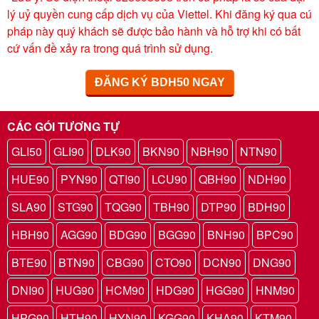
lý uỷ quyền cung cấp dịch vụ của Viettel. Khi đăng ký qua cú
pháp này quý khách sẽ được bảo hành và hỗ trợ khi có bất
cứ vấn đề xảy ra trong quá trình sử dụng.
ĐĂNG KÝ BDH50 NGAY
CÁC GÓI TƯƠNG TỰ
GLI50
GLI90
DLK90
BKN90
NBH90
NTN90
HUE90
PYN90
QTI90
LCU90
QBH90
NDH90
SLA90
STG90
TQG90
TBH90
DTP90
BDH90
HBH90
AGG90
BDG90
BGG90
BNH90
BPC90
BTE90
BTN90
CBG90
CTO90
DCN90
DNG90
DNI90
HUG90
HCM90
HDG90
HGG90
HNM90
HPG90
HTH90
HYN90
KGG90
KHA90
KTM90