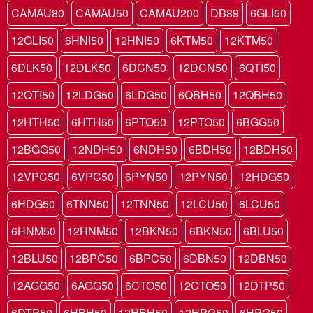
CAMAU80
CAMAU50
CAMAU200
DB89
6GLI50
12GLI50
6HNI50
12HNI50
6KTM50
12KTM50
6DLK50
12DLK50
6DCN50
12DCN50
6QTI50
12QTI50
12LDG50
6LDG50
6QBH50
12QBH50
12HTH50
6HTH50
6PTO50
12PTO50
6BGG50
12BGG50
12NDH50
6NDH50
6BDH50
12BDH50
12VPC50
6VPC50
6PYN50
12PYN50
12HDG50
6HDG50
6TNN50
12TNN50
12LCU50
6LCU50
6HNM50
12HNM50
12BKN50
6BKN50
6BLU50
12BLU50
12BPC50
6BPC50
6DBN50
12DBN50
12AGG50
6AGG50
6CTO50
12CTO50
12DTP50
6DTP50
6HBH50
12HBH50
12HPG50
6HPG50