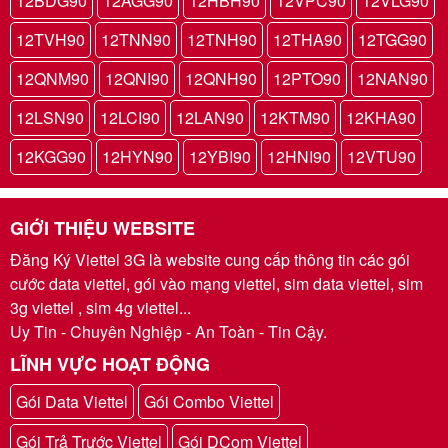
12BDG90
12AGG90
12HBH90
12VPC90
12VLG90
12TVH90
12TNN90
12TNH90
12THA90
12TGG90
12QNM90
12QNI90
12QNH90
12PTO90
12NAN90
12LSN90
12LCI90
12LAN90
12KTM90
12KHA90
12KGG90
12HYN90
12YBI90
12HNI90
12VTU90
GIỚI THIỆU WEBSITE
Đăng Ký Viettel 3G là website cung cấp thông tin các gói
cước data viettel, gói vào mạng viettel, sim data viettel, sim
3g viettel , sim 4g viettel...
Uy Tin - Chuyên Nghiệp - An Toàn - Tin Cậy.
LĨNH VỰC HOẠT ĐỘNG
Gói Data Viettel
Gói Combo Viettel
Gói Trả Trước Viettel
Gói DCom Viettel