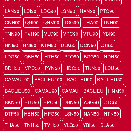
LAN90
LCI90
LDG90
LSN90
NAN90
PTO90
QNH90
QNI90
QNM90
TGG90
THA90
TNH90
TNN90
TVH90
VLG90
VPC90
VTU90
YBI90
HNI90
HNI50
KTM50
DLK50
DCN50
QTI50
LDG50
QBH50
HTH50
PTO50
BGG50
NDH50
BDH50
VPC50
PYN50
HDG50
TNN50
LCU50
CAMAU100
BACLIEU100
BACLIEU90
BACLIEU80
BACLIEU50
CAMAU90
CAMAU
BACLIEU
HNM50
BKN50
BLU50
BPC50
DBN50
AGG50
CTO50
DTP50
HBH50
HPG50
LSN50
NAN50
NTN50
THA50
TNH50
TVH50
VLG50
YBI50
SLA50