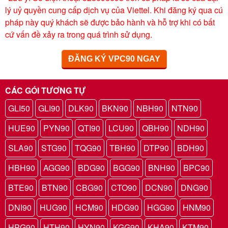
lý uỷ quyền cung cấp dịch vụ của Viettel. Khi đăng ký qua cú
pháp này quý khách sẽ được bảo hành và hỗ trợ khi có bất
cứ vấn đề xảy ra trong quá trình sử dụng.
ĐĂNG KÝ VPC90 NGAY
CÁC GÓI TƯƠNG TỰ
GLI50
GLI90
DLK90
BKN90
NBH90
NTN90
HUE90
PYN90
QTI90
LCU90
QBH90
NDH90
SLA90
STG90
TQG90
TBH90
DTP90
BDH90
HBH90
AGG90
BDG90
BGG90
BNH90
BPC90
BTE90
BTN90
CBG90
CTO90
DCN90
DNG90
DNI90
HUG90
HCM90
HDG90
HGG90
HNM90
HPG90
HTH90
HYN90
KGG90
KHA90
KTM90