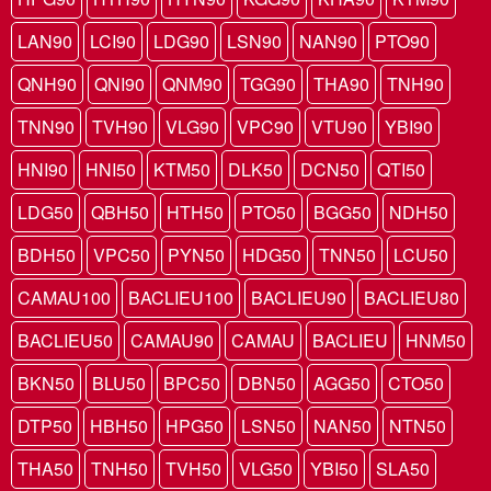
LAN90
LCI90
LDG90
LSN90
NAN90
PTO90
QNH90
QNI90
QNM90
TGG90
THA90
TNH90
TNN90
TVH90
VLG90
VPC90
VTU90
YBI90
HNI90
HNI50
KTM50
DLK50
DCN50
QTI50
LDG50
QBH50
HTH50
PTO50
BGG50
NDH50
BDH50
VPC50
PYN50
HDG50
TNN50
LCU50
CAMAU100
BACLIEU100
BACLIEU90
BACLIEU80
BACLIEU50
CAMAU90
CAMAU
BACLIEU
HNM50
BKN50
BLU50
BPC50
DBN50
AGG50
CTO50
DTP50
HBH50
HPG50
LSN50
NAN50
NTN50
THA50
TNH50
TVH50
VLG50
YBI50
SLA50