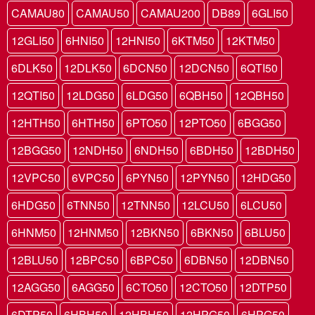
CAMAU80
CAMAU50
CAMAU200
DB89
6GLI50
12GLI50
6HNI50
12HNI50
6KTM50
12KTM50
6DLK50
12DLK50
6DCN50
12DCN50
6QTI50
12QTI50
12LDG50
6LDG50
6QBH50
12QBH50
12HTH50
6HTH50
6PTO50
12PTO50
6BGG50
12BGG50
12NDH50
6NDH50
6BDH50
12BDH50
12VPC50
6VPC50
6PYN50
12PYN50
12HDG50
6HDG50
6TNN50
12TNN50
12LCU50
6LCU50
6HNM50
12HNM50
12BKN50
6BKN50
6BLU50
12BLU50
12BPC50
6BPC50
6DBN50
12DBN50
12AGG50
6AGG50
6CTO50
12CTO50
12DTP50
6DTP50
6HBH50
12HBH50
12HPG50
6HPG50