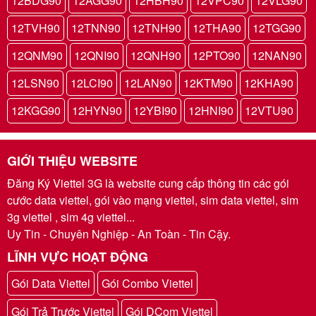
12BDG90
12AGG90
12HBH90
12VPC90
12VLG90
12TVH90
12TNN90
12TNH90
12THA90
12TGG90
12QNM90
12QNI90
12QNH90
12PTO90
12NAN90
12LSN90
12LCI90
12LAN90
12KTM90
12KHA90
12KGG90
12HYN90
12YBI90
12HNI90
12VTU90
GIỚI THIỆU WEBSITE
Đăng Ký Viettel 3G là website cung cấp thông tin các gói
cước data viettel, gói vào mạng viettel, sim data viettel, sim
3g viettel , sim 4g viettel...
Uy Tin - Chuyên Nghiệp - An Toàn - Tin Cậy.
LĨNH VỰC HOẠT ĐỘNG
Gói Data Viettel
Gói Combo Viettel
Gói Trả Trước Viettel
Gói DCom Viettel