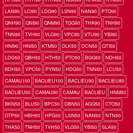
LAN90
LCI90
LDG90
LSN90
NAN90
PTO90
QNH90
QNI90
QNM90
TGG90
THA90
TNH90
TNN90
TVH90
VLG90
VPC90
VTU90
YBI90
HNI90
HNI50
KTM50
DLK50
DCN50
QTI50
LDG50
QBH50
HTH50
PTO50
BGG50
NDH50
BDH50
VPC50
PYN50
HDG50
TNN50
LCU50
CAMAU100
BACLIEU100
BACLIEU90
BACLIEU80
BACLIEU50
CAMAU90
CAMAU
BACLIEU
HNM50
BKN50
BLU50
BPC50
DBN50
AGG50
CTO50
DTP50
HBH50
HPG50
LSN50
NAN50
NTN50
THA50
TNH50
TVH50
VLG50
YBI50
SLA50