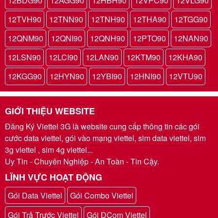
12BDG90
12AGG90
12HBH90
12VPC90
12VLG90
12TVH90
12TNN90
12TNH90
12THA90
12TGG90
12QNM90
12QNI90
12QNH90
12PTO90
12NAN90
12LSN90
12LCI90
12LAN90
12KTM90
12KHA90
12KGG90
12HYN90
12YBI90
12HNI90
12VTU90
GIỚI THIỆU WEBSITE
Đăng Ký Viettel 3G là website cung cấp thông tin các gói
cước data viettel, gói vào mạng viettel, sim data viettel, sim
3g viettel , sim 4g viettel...
Uy Tin - Chuyên Nghiệp - An Toàn - Tin Cậy.
LĨNH VỰC HOẠT ĐỘNG
Gói Data Viettel
Gói Combo Viettel
Gói Trả Trước Viettel
Gói DCom Viettel