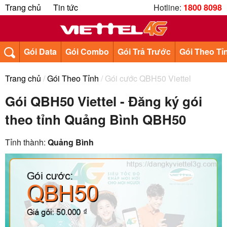
Trang chủ
Tin tức
Hotline:
1800 8098
Gói Data
Gói Combo
Gói Trả Trước
Gói Theo Tỉ
Trang chủ
/
Gói Theo Tỉnh
/ Gói cước QBH50 Viettel
Gói QBH50 Viettel - Đăng ký gói
theo tỉnh Quảng Bình QBH50
Tỉnh thành:
Quảng Bình