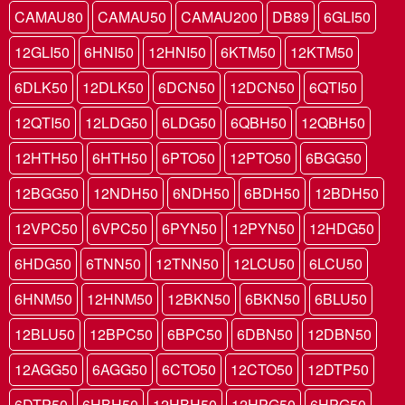
CAMAU80
CAMAU50
CAMAU200
DB89
6GLI50
12GLI50
6HNI50
12HNI50
6KTM50
12KTM50
6DLK50
12DLK50
6DCN50
12DCN50
6QTI50
12QTI50
12LDG50
6LDG50
6QBH50
12QBH50
12HTH50
6HTH50
6PTO50
12PTO50
6BGG50
12BGG50
12NDH50
6NDH50
6BDH50
12BDH50
12VPC50
6VPC50
6PYN50
12PYN50
12HDG50
6HDG50
6TNN50
12TNN50
12LCU50
6LCU50
6HNM50
12HNM50
12BKN50
6BKN50
6BLU50
12BLU50
12BPC50
6BPC50
6DBN50
12DBN50
12AGG50
6AGG50
6CTO50
12CTO50
12DTP50
6DTP50
6HBH50
12HBH50
12HPG50
6HPG50