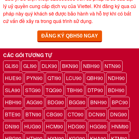
lý uỷ quyền cung cấp dịch vụ của Viettel. Khi đăng ký qua cú
pháp này quý khách sẽ được bảo hành và hỗ trợ khi có bất
cứ vấn đề xảy ra trong quá trình sử dụng.
ĐĂNG KÝ QBH50 NGAY
CÁC GÓI TƯƠNG TỰ
GLI50
GLI90
DLK90
BKN90
NBH90
NTN90
HUE90
PYN90
QTI90
LCU90
QBH90
NDH90
SLA90
STG90
TQG90
TBH90
DTP90
BDH90
HBH90
AGG90
BDG90
BGG90
BNH90
BPC90
BTE90
BTN90
CBG90
CTO90
DCN90
DNG90
DNI90
HUG90
HCM90
HDG90
HGG90
HNM90
HPG90
HTH90
HYN90
KGG90
KHA90
KTM90