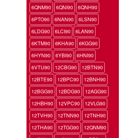
6QNM90
6QNI90
6QNH90
6PTO90
6NAN90
6LSN90
6LDG90
6LCI90
6LAN90
6KTM90
6KHA90
6KGG90
6HYN90
6YBI90
6HNI90
6VTU90
12CBG90
12BTN90
12BTE90
12BPC90
12BNH90
12BGG90
12BDG90
12AGG90
12HBH90
12VPC90
12VLG90
12TVH90
12TNN90
12TNH90
12THA90
12TGG90
12QNM90