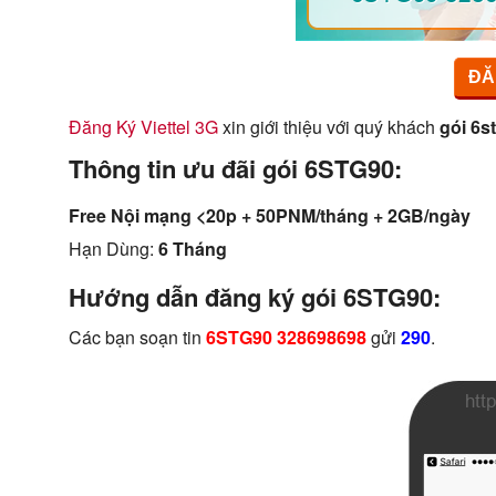
ĐĂ
Đăng Ký Viettel 3G
xin giới thiệu với quý khách
gói 6st
Thông tin ưu đãi gói 6STG90:
Free Nội mạng <20p + 50PNM/tháng + 2GB/ngày
Hạn Dùng:
6 Tháng
Hướng dẫn đăng ký gói 6STG90:
Các bạn soạn tin
6STG90 328698698
gửi
290
.