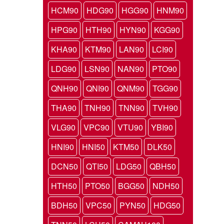
HCM90
HDG90
HGG90
HNM90
HPG90
HTH90
HYN90
KGG90
KHA90
KTM90
LAN90
LCI90
LDG90
LSN90
NAN90
PTO90
QNH90
QNI90
QNM90
TGG90
THA90
TNH90
TNN90
TVH90
VLG90
VPC90
VTU90
YBI90
HNI90
HNI50
KTM50
DLK50
DCN50
QTI50
LDG50
QBH50
HTH50
PTO50
BGG50
NDH50
BDH50
VPC50
PYN50
HDG50