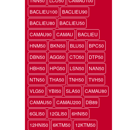
TNN50
LCU50
CAMAU100
BACLIEU100
BACLIEU90
BACLIEU80
BACLIEU50
CAMAU90
CAMAU
BACLIEU
HNM50
BKN50
BLU50
BPC50
DBN50
AGG50
CTO50
DTP50
HBH50
HPG50
LSN50
NAN50
NTN50
THA50
TNH50
TVH50
VLG50
YBI50
SLA50
CAMAU80
CAMAU50
CAMAU200
DB89
6GLI50
12GLI50
6HNI50
12HNI50
6KTM50
12KTM50