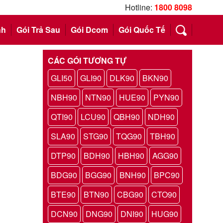
Hotline:
1800 8098
nh
Gói Trả Sau
Gói Dcom
Gói Quốc Tế
CÁC GÓI TƯƠNG TỰ
GLI50
GLI90
DLK90
BKN90
NBH90
NTN90
HUE90
PYN90
QTI90
LCU90
QBH90
NDH90
SLA90
STG90
TQG90
TBH90
DTP90
BDH90
HBH90
AGG90
BDG90
BGG90
BNH90
BPC90
BTE90
BTN90
CBG90
CTO90
DCN90
DNG90
DNI90
HUG90