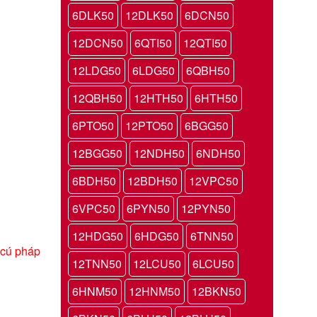
6DLK50
12DLK50
6DCN50
12DCN50
6QTI50
12QTI50
12LDG50
6LDG50
6QBH50
12QBH50
12HTH50
6HTH50
6PTO50
12PTO50
6BGG50
12BGG50
12NDH50
6NDH50
6BDH50
12BDH50
12VPC50
6VPC50
6PYN50
12PYN50
12HDG50
6HDG50
6TNN50
 cú pháp
12TNN50
12LCU50
6LCU50
6HNM50
12HNM50
12BKN50