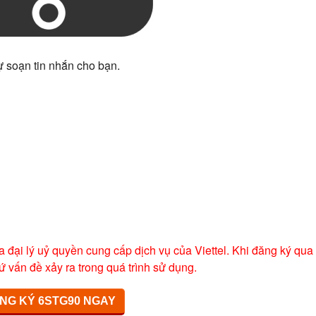
ự soạn tin nhắn cho bạn.
a đại lý uỷ quyền cung cấp dịch vụ của Viettel. Khi đăng ký qua
ứ vấn đề xảy ra trong quá trình sử dụng.
NG KÝ 6STG90 NGAY