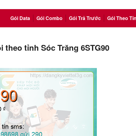
Gói Data
Gói Combo
Gói Trả Trước
Gói Theo Tỉ
ói theo tỉnh Sóc Trăng 6STG90