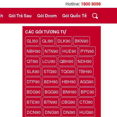
Hotline:
1800 8098
nh
Gói Trả Sau
Gói Dcom
Gói Quốc Tế
CÁC GÓI TƯƠNG TỰ
GLI50
GLI90
DLK90
BKN90
NBH90
NTN90
HUE90
PYN90
QTI90
LCU90
QBH90
NDH90
SLA90
STG90
TQG90
TBH90
DTP90
BDH90
HBH90
AGG90
BDG90
BGG90
BNH90
BPC90
BTE90
BTN90
CBG90
CTO90
DCN90
DNG90
DNI90
HUG90