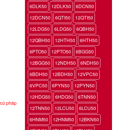
6DLK50
12DLK50
6DCN50
12DCN50
6QTI50
12QTI50
12LDG50
6LDG50
6QBH50
12QBH50
12HTH50
6HTH50
6PTO50
12PTO50
6BGG50
12BGG50
12NDH50
6NDH50
6BDH50
12BDH50
12VPC50
6VPC50
6PYN50
12PYN50
12HDG50
6HDG50
6TNN50
 cú pháp
12TNN50
12LCU50
6LCU50
6HNM50
12HNM50
12BKN50