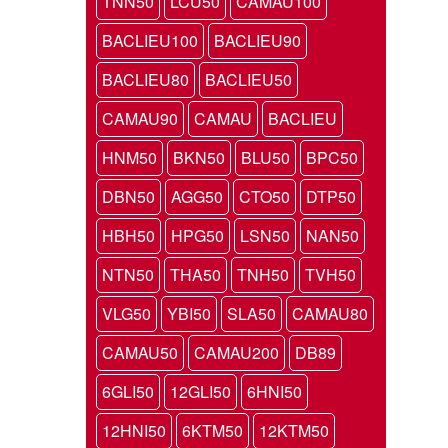
TNN50
LCU50
CAMAU100
BACLIEU100
BACLIEU90
BACLIEU80
BACLIEU50
CAMAU90
CAMAU
BACLIEU
HNM50
BKN50
BLU50
BPC50
DBN50
AGG50
CTO50
DTP50
HBH50
HPG50
LSN50
NAN50
NTN50
THA50
TNH50
TVH50
VLG50
YBI50
SLA50
CAMAU80
CAMAU50
CAMAU200
DB89
6GLI50
12GLI50
6HNI50
12HNI50
6KTM50
12KTM50