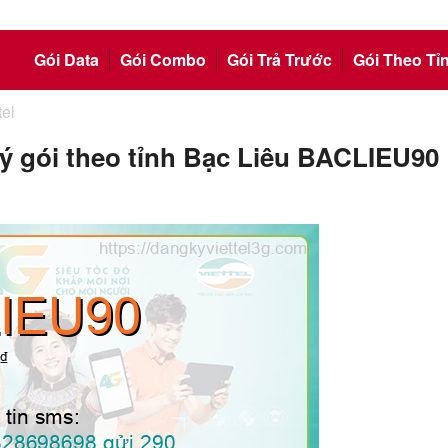
Gói Data
Gói Combo
Gói Trả Trước
Gói Theo Tỉ
el
ký gói theo tỉnh Bạc Liêu BACLIEU90