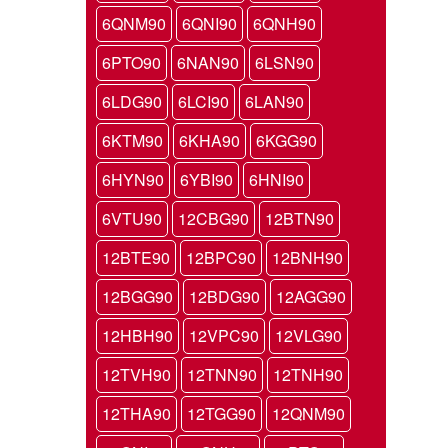
6QNM90
6QNI90
6QNH90
6PTO90
6NAN90
6LSN90
6LDG90
6LCI90
6LAN90
6KTM90
6KHA90
6KGG90
6HYN90
6YBI90
6HNI90
6VTU90
12CBG90
12BTN90
12BTE90
12BPC90
12BNH90
12BGG90
12BDG90
12AGG90
12HBH90
12VPC90
12VLG90
12TVH90
12TNN90
12TNH90
12THA90
12TGG90
12QNM90