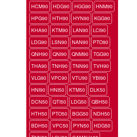
HCM90
HDG90
HGG90
HNM90
HPG90
HTH90
HYN90
KGG90
KHA90
KTM90
LAN90
LCI90
LDG90
LSN90
NAN90
PTO90
QNH90
QNI90
QNM90
TGG90
THA90
TNH90
TNN90
TVH90
VLG90
VPC90
VTU90
YBI90
HNI90
HNI50
KTM50
DLK50
DCN50
QTI50
LDG50
QBH50
HTH50
PTO50
BGG50
NDH50
BDH50
VPC50
PYN50
HDG50