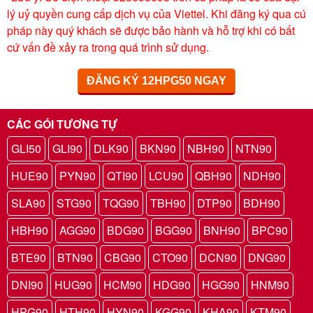
lý uỷ quyền cung cấp dịch vụ của Viettel. Khi đăng ký qua cú
pháp này quý khách sẽ được bảo hành và hỗ trợ khi có bất
cứ vấn đề xảy ra trong quá trình sử dụng.
ĐĂNG KÝ 12HPG50 NGAY
CÁC GÓI TƯƠNG TỰ
GLI50
GLI90
DLK90
BKN90
NBH90
NTN90
HUE90
PYN90
QTI90
LCU90
QBH90
NDH90
SLA90
STG90
TQG90
TBH90
DTP90
BDH90
HBH90
AGG90
BDG90
BGG90
BNH90
BPC90
BTE90
BTN90
CBG90
CTO90
DCN90
DNG90
DNI90
HUG90
HCM90
HDG90
HGG90
HNM90
HPG90
HTH90
HYN90
KGG90
KHA90
KTM90