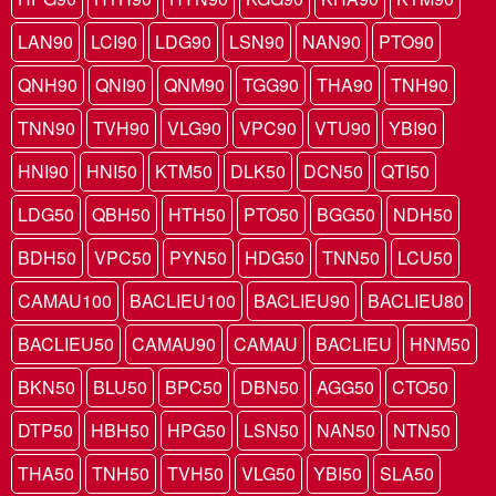
LAN90
LCI90
LDG90
LSN90
NAN90
PTO90
QNH90
QNI90
QNM90
TGG90
THA90
TNH90
TNN90
TVH90
VLG90
VPC90
VTU90
YBI90
HNI90
HNI50
KTM50
DLK50
DCN50
QTI50
LDG50
QBH50
HTH50
PTO50
BGG50
NDH50
BDH50
VPC50
PYN50
HDG50
TNN50
LCU50
CAMAU100
BACLIEU100
BACLIEU90
BACLIEU80
BACLIEU50
CAMAU90
CAMAU
BACLIEU
HNM50
BKN50
BLU50
BPC50
DBN50
AGG50
CTO50
DTP50
HBH50
HPG50
LSN50
NAN50
NTN50
THA50
TNH50
TVH50
VLG50
YBI50
SLA50