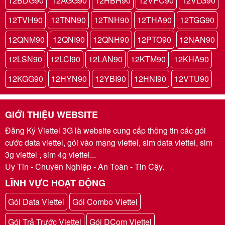
12BDG90
12AGG90
12HBH90
12VPC90
12VLG90
12TVH90
12TNN90
12TNH90
12THA90
12TGG90
12QNM90
12QNI90
12QNH90
12PTO90
12NAN90
12LSN90
12LCI90
12LAN90
12KTM90
12KHA90
12KGG90
12HYN90
12YBI90
12HNI90
12VTU90
GIỚI THIỆU WEBSITE
Đăng Ký Viettel 3G là website cung cấp thông tin các gói
cước data viettel, gói vào mạng viettel, sim data viettel, sim
3g viettel , sim 4g viettel...
Uy Tin - Chuyên Nghiệp - An Toàn - Tin Cậy.
LĨNH VỰC HOẠT ĐỘNG
Gói Data Viettel
Gói Combo Viettel
Gói Trả Trước Viettel
Gói DCom Viettel