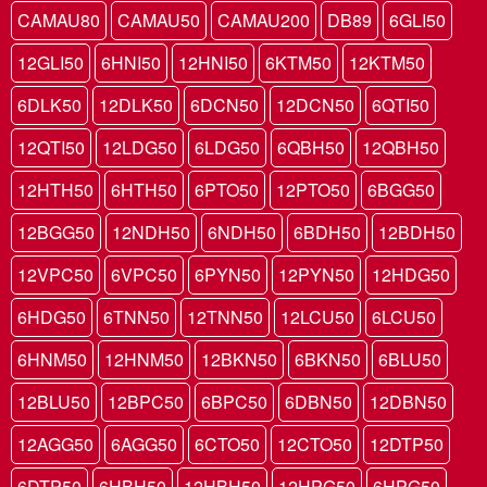
CAMAU80
CAMAU50
CAMAU200
DB89
6GLI50
12GLI50
6HNI50
12HNI50
6KTM50
12KTM50
6DLK50
12DLK50
6DCN50
12DCN50
6QTI50
12QTI50
12LDG50
6LDG50
6QBH50
12QBH50
12HTH50
6HTH50
6PTO50
12PTO50
6BGG50
12BGG50
12NDH50
6NDH50
6BDH50
12BDH50
12VPC50
6VPC50
6PYN50
12PYN50
12HDG50
6HDG50
6TNN50
12TNN50
12LCU50
6LCU50
6HNM50
12HNM50
12BKN50
6BKN50
6BLU50
12BLU50
12BPC50
6BPC50
6DBN50
12DBN50
12AGG50
6AGG50
6CTO50
12CTO50
12DTP50
6DTP50
6HBH50
12HBH50
12HPG50
6HPG50