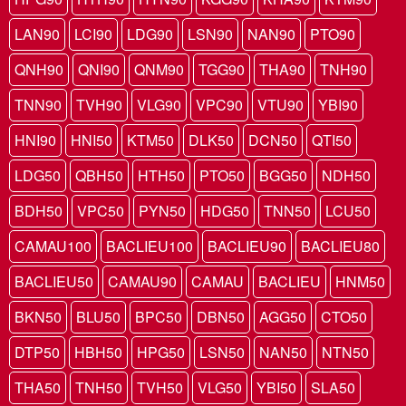
LAN90
LCI90
LDG90
LSN90
NAN90
PTO90
QNH90
QNI90
QNM90
TGG90
THA90
TNH90
TNN90
TVH90
VLG90
VPC90
VTU90
YBI90
HNI90
HNI50
KTM50
DLK50
DCN50
QTI50
LDG50
QBH50
HTH50
PTO50
BGG50
NDH50
BDH50
VPC50
PYN50
HDG50
TNN50
LCU50
CAMAU100
BACLIEU100
BACLIEU90
BACLIEU80
BACLIEU50
CAMAU90
CAMAU
BACLIEU
HNM50
BKN50
BLU50
BPC50
DBN50
AGG50
CTO50
DTP50
HBH50
HPG50
LSN50
NAN50
NTN50
THA50
TNH50
TVH50
VLG50
YBI50
SLA50