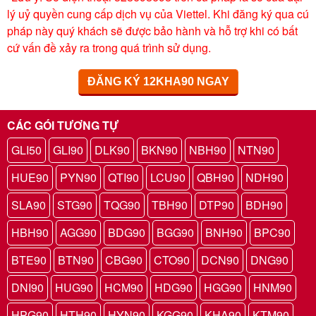
lý uỷ quyền cung cấp dịch vụ của Viettel. Khi đăng ký qua cú
pháp này quý khách sẽ được bảo hành và hỗ trợ khi có bất
cứ vấn đề xảy ra trong quá trình sử dụng.
ĐĂNG KÝ 12KHA90 NGAY
CÁC GÓI TƯƠNG TỰ
GLI50
GLI90
DLK90
BKN90
NBH90
NTN90
HUE90
PYN90
QTI90
LCU90
QBH90
NDH90
SLA90
STG90
TQG90
TBH90
DTP90
BDH90
HBH90
AGG90
BDG90
BGG90
BNH90
BPC90
BTE90
BTN90
CBG90
CTO90
DCN90
DNG90
DNI90
HUG90
HCM90
HDG90
HGG90
HNM90
HPG90
HTH90
HYN90
KGG90
KHA90
KTM90