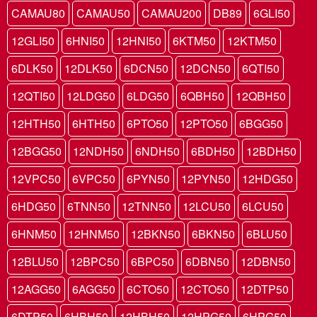
CAMAU80
CAMAU50
CAMAU200
DB89
6GLI50
12GLI50
6HNI50
12HNI50
6KTM50
12KTM50
6DLK50
12DLK50
6DCN50
12DCN50
6QTI50
12QTI50
12LDG50
6LDG50
6QBH50
12QBH50
12HTH50
6HTH50
6PTO50
12PTO50
6BGG50
12BGG50
12NDH50
6NDH50
6BDH50
12BDH50
12VPC50
6VPC50
6PYN50
12PYN50
12HDG50
6HDG50
6TNN50
12TNN50
12LCU50
6LCU50
6HNM50
12HNM50
12BKN50
6BKN50
6BLU50
12BLU50
12BPC50
6BPC50
6DBN50
12DBN50
12AGG50
6AGG50
6CTO50
12CTO50
12DTP50
6DTP50
6HBH50
12HBH50
12HPG50
6HPG50