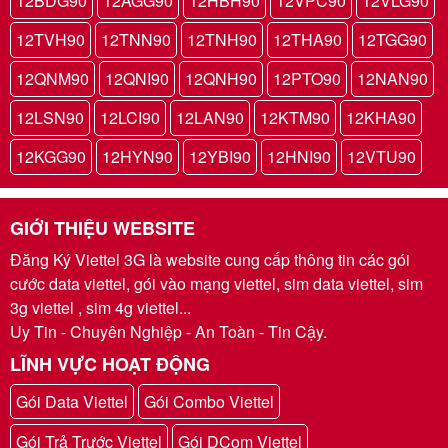
12BDG90
12AGG90
12HBH90
12VPC90
12VLG90
12TVH90
12TNN90
12TNH90
12THA90
12TGG90
12QNM90
12QNI90
12QNH90
12PTO90
12NAN90
12LSN90
12LCI90
12LAN90
12KTM90
12KHA90
12KGG90
12HYN90
12YBI90
12HNI90
12VTU90
GIỚI THIỆU WEBSITE
Đăng Ký Viettel 3G là website cung cấp thông tin các gói
cước data viettel, gói vào mạng viettel, sim data viettel, sim
3g viettel , sim 4g viettel...
Uy Tin - Chuyên Nghiệp - An Toàn - Tin Cậy.
LĨNH VỰC HOẠT ĐỘNG
Gói Data Viettel
Gói Combo Viettel
Gói Trả Trước Viettel
Gói DCom Viettel