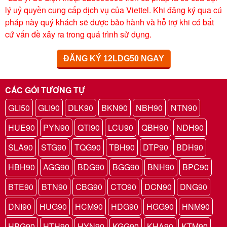
lý uỷ quyền cung cấp dịch vụ của Viettel. Khi đăng ký qua cú
pháp này quý khách sẽ được bảo hành và hỗ trợ khi có bất
cứ vấn đề xảy ra trong quá trình sử dụng.
ĐĂNG KÝ 12LDG50 NGAY
CÁC GÓI TƯƠNG TỰ
GLI50
GLI90
DLK90
BKN90
NBH90
NTN90
HUE90
PYN90
QTI90
LCU90
QBH90
NDH90
SLA90
STG90
TQG90
TBH90
DTP90
BDH90
HBH90
AGG90
BDG90
BGG90
BNH90
BPC90
BTE90
BTN90
CBG90
CTO90
DCN90
DNG90
DNI90
HUG90
HCM90
HDG90
HGG90
HNM90
HPG90
HTH90
HYN90
KGG90
KHA90
KTM90