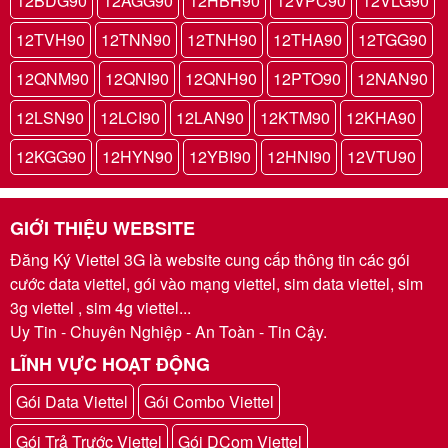
12BDG90
12AGG90
12HBH90
12VPC90
12VLG90
12TVH90
12TNN90
12TNH90
12THA90
12TGG90
12QNM90
12QNI90
12QNH90
12PTO90
12NAN90
12LSN90
12LCI90
12LAN90
12KTM90
12KHA90
12KGG90
12HYN90
12YBI90
12HNI90
12VTU90
GIỚI THIỆU WEBSITE
Đăng Ký Viettel 3G là website cung cấp thông tin các gói
cước data viettel, gói vào mạng viettel, sim data viettel, sim
3g viettel , sim 4g viettel...
Uy Tin - Chuyên Nghiệp - An Toàn - Tin Cậy.
LĨNH VỰC HOẠT ĐỘNG
Gói Data Viettel
Gói Combo Viettel
Gói Trả Trước Viettel
Gói DCom Viettel