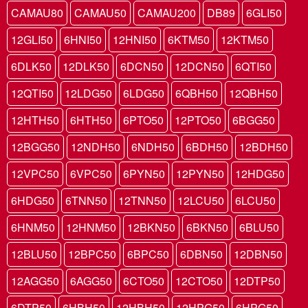
CAMAU80
CAMAU50
CAMAU200
DB89
6GLI50
12GLI50
6HNI50
12HNI50
6KTM50
12KTM50
6DLK50
12DLK50
6DCN50
12DCN50
6QTI50
12QTI50
12LDG50
6LDG50
6QBH50
12QBH50
12HTH50
6HTH50
6PTO50
12PTO50
6BGG50
12BGG50
12NDH50
6NDH50
6BDH50
12BDH50
12VPC50
6VPC50
6PYN50
12PYN50
12HDG50
6HDG50
6TNN50
12TNN50
12LCU50
6LCU50
6HNM50
12HNM50
12BKN50
6BKN50
6BLU50
12BLU50
12BPC50
6BPC50
6DBN50
12DBN50
12AGG50
6AGG50
6CTO50
12CTO50
12DTP50
6DTP50
6HBH50
12HBH50
12HPG50
6HPG50