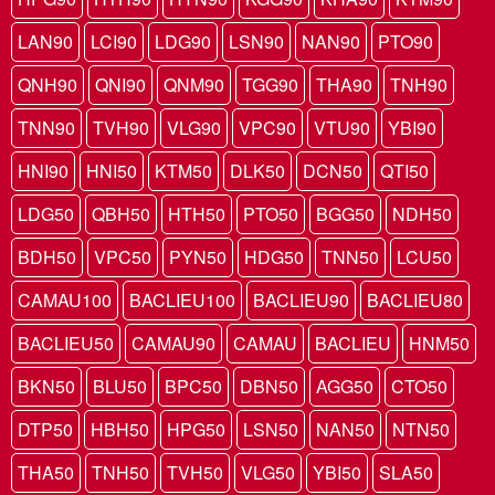
LAN90
LCI90
LDG90
LSN90
NAN90
PTO90
QNH90
QNI90
QNM90
TGG90
THA90
TNH90
TNN90
TVH90
VLG90
VPC90
VTU90
YBI90
HNI90
HNI50
KTM50
DLK50
DCN50
QTI50
LDG50
QBH50
HTH50
PTO50
BGG50
NDH50
BDH50
VPC50
PYN50
HDG50
TNN50
LCU50
CAMAU100
BACLIEU100
BACLIEU90
BACLIEU80
BACLIEU50
CAMAU90
CAMAU
BACLIEU
HNM50
BKN50
BLU50
BPC50
DBN50
AGG50
CTO50
DTP50
HBH50
HPG50
LSN50
NAN50
NTN50
THA50
TNH50
TVH50
VLG50
YBI50
SLA50