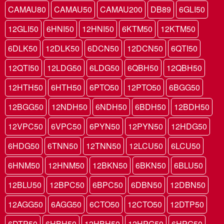
CAMAU80
CAMAU50
CAMAU200
DB89
6GLI50
12GLI50
6HNI50
12HNI50
6KTM50
12KTM50
6DLK50
12DLK50
6DCN50
12DCN50
6QTI50
12QTI50
12LDG50
6LDG50
6QBH50
12QBH50
12HTH50
6HTH50
6PTO50
12PTO50
6BGG50
12BGG50
12NDH50
6NDH50
6BDH50
12BDH50
12VPC50
6VPC50
6PYN50
12PYN50
12HDG50
6HDG50
6TNN50
12TNN50
12LCU50
6LCU50
6HNM50
12HNM50
12BKN50
6BKN50
6BLU50
12BLU50
12BPC50
6BPC50
6DBN50
12DBN50
12AGG50
6AGG50
6CTO50
12CTO50
12DTP50
6DTP50
6HBH50
12HBH50
12HPG50
6HPG50