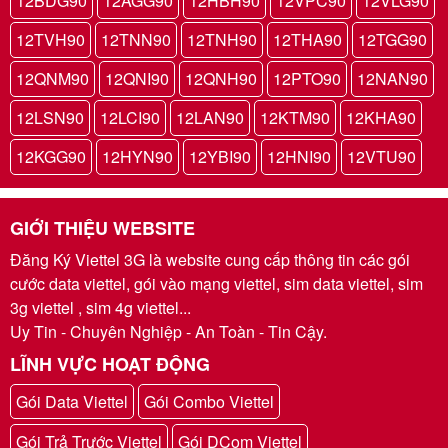
12BDG90
12AGG90
12HBH90
12VPC90
12VLG90
12TVH90
12TNN90
12TNH90
12THA90
12TGG90
12QNM90
12QNI90
12QNH90
12PTO90
12NAN90
12LSN90
12LCI90
12LAN90
12KTM90
12KHA90
12KGG90
12HYN90
12YBI90
12HNI90
12VTU90
GIỚI THIỆU WEBSITE
Đăng Ký Viettel 3G là website cung cấp thông tin các gói
cước data viettel, gói vào mạng viettel, sim data viettel, sim
3g viettel , sim 4g viettel...
Uy Tin - Chuyên Nghiệp - An Toàn - Tin Cậy.
LĨNH VỰC HOẠT ĐỘNG
Gói Data Viettel
Gói Combo Viettel
Gói Trả Trước Viettel
Gói DCom Viettel