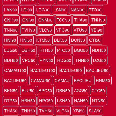
LAN90
LCI90
LDG90
LSN90
NAN90
PTO90
QNH90
QNI90
QNM90
TGG90
THA90
TNH90
TNN90
TVH90
VLG90
VPC90
VTU90
YBI90
HNI90
HNI50
KTM50
DLK50
DCN50
QTI50
LDG50
QBH50
HTH50
PTO50
BGG50
NDH50
BDH50
VPC50
PYN50
HDG50
TNN50
LCU50
CAMAU100
BACLIEU100
BACLIEU90
BACLIEU80
BACLIEU50
CAMAU90
CAMAU
BACLIEU
HNM50
BKN50
BLU50
BPC50
DBN50
AGG50
CTO50
DTP50
HBH50
HPG50
LSN50
NAN50
NTN50
THA50
TNH50
TVH50
VLG50
YBI50
SLA50