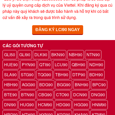
lý uỷ quyền cung cấp dịch vụ của Viettel. Khi đăng ký qua cú
pháp này quý khách sẽ được bảo hành và hỗ trợ khi có bất
cứ vấn đề xảy ra trong quá trình sử dụng.
ĐĂNG KÝ LCI90 NGAY
CÁC GÓI TƯƠNG TỰ
GLI50
GLI90
DLK90
BKN90
NBH90
NTN90
HUE90
PYN90
QTI90
LCU90
QBH90
NDH90
SLA90
STG90
TQG90
TBH90
DTP90
BDH90
HBH90
AGG90
BDG90
BGG90
BNH90
BPC90
BTE90
BTN90
CBG90
CTO90
DCN90
DNG90
DNI90
HUG90
HCM90
HDG90
HGG90
HNM90
HPG90
HTH90
HYN90
KGG90
KHA90
KTM90