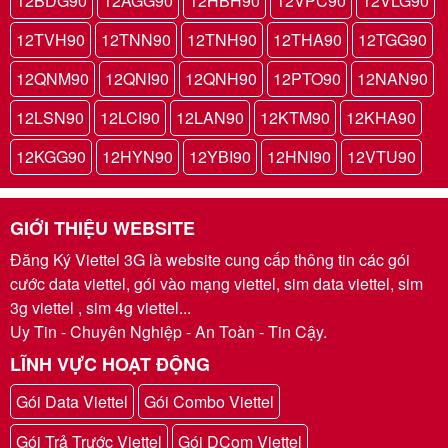
12BDG90
12AGG90
12HBH90
12VPC90
12VLG90
12TVH90
12TNN90
12TNH90
12THA90
12TGG90
12QNM90
12QNI90
12QNH90
12PTO90
12NAN90
12LSN90
12LCI90
12LAN90
12KTM90
12KHA90
12KGG90
12HYN90
12YBI90
12HNI90
12VTU90
GIỚI THIỆU WEBSITE
Đăng Ký Viettel 3G là website cung cấp thông tin các gói
cước data viettel, gói vào mạng viettel, sim data viettel, sim
3g viettel , sim 4g viettel...
Uy Tin - Chuyên Nghiệp - An Toàn - Tin Cậy.
LĨNH VỰC HOẠT ĐỘNG
Gói Data Viettel
Gói Combo Viettel
Gói Trả Trước Viettel
Gói DCom Viettel