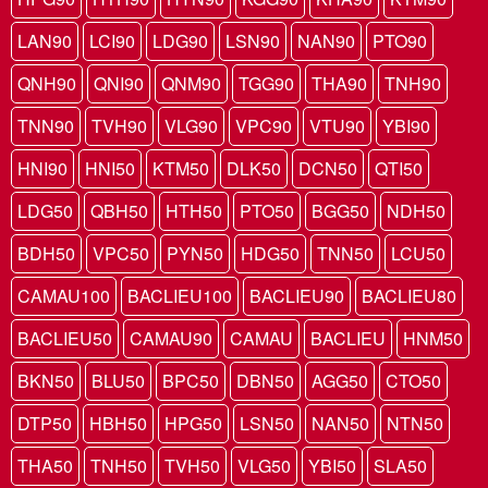
LAN90
LCI90
LDG90
LSN90
NAN90
PTO90
QNH90
QNI90
QNM90
TGG90
THA90
TNH90
TNN90
TVH90
VLG90
VPC90
VTU90
YBI90
HNI90
HNI50
KTM50
DLK50
DCN50
QTI50
LDG50
QBH50
HTH50
PTO50
BGG50
NDH50
BDH50
VPC50
PYN50
HDG50
TNN50
LCU50
CAMAU100
BACLIEU100
BACLIEU90
BACLIEU80
BACLIEU50
CAMAU90
CAMAU
BACLIEU
HNM50
BKN50
BLU50
BPC50
DBN50
AGG50
CTO50
DTP50
HBH50
HPG50
LSN50
NAN50
NTN50
THA50
TNH50
TVH50
VLG50
YBI50
SLA50