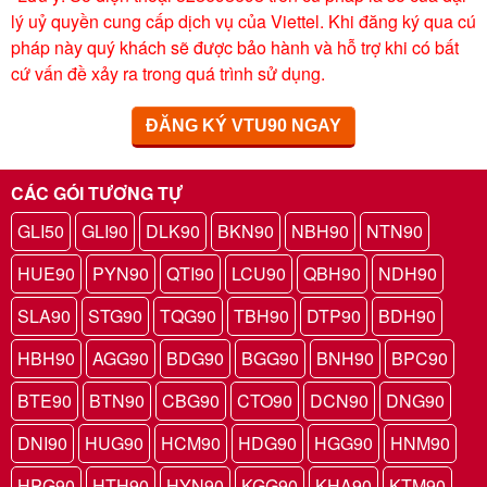
lý uỷ quyền cung cấp dịch vụ của Viettel. Khi đăng ký qua cú
pháp này quý khách sẽ được bảo hành và hỗ trợ khi có bất
cứ vấn đề xảy ra trong quá trình sử dụng.
ĐĂNG KÝ VTU90 NGAY
CÁC GÓI TƯƠNG TỰ
GLI50
GLI90
DLK90
BKN90
NBH90
NTN90
HUE90
PYN90
QTI90
LCU90
QBH90
NDH90
SLA90
STG90
TQG90
TBH90
DTP90
BDH90
HBH90
AGG90
BDG90
BGG90
BNH90
BPC90
BTE90
BTN90
CBG90
CTO90
DCN90
DNG90
DNI90
HUG90
HCM90
HDG90
HGG90
HNM90
HPG90
HTH90
HYN90
KGG90
KHA90
KTM90