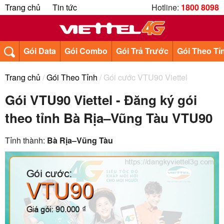
Trang chủ
Tin tức
Hotline:
1800 8098
Gói Data
Gói Combo
Gói Trả Trước
Gói Theo Tỉ
Trang chủ
/
Gói Theo Tỉnh
/ Gói cước VTU90 Viettel
Gói VTU90 Viettel - Đăng ký gói
theo tỉnh Bà Rịa–Vũng Tàu VTU90
Tỉnh thành:
Bà Rịa–Vũng Tàu