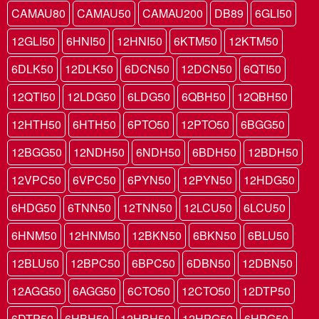
CAMAU80
CAMAU50
CAMAU200
DB89
6GLI50
12GLI50
6HNI50
12HNI50
6KTM50
12KTM50
6DLK50
12DLK50
6DCN50
12DCN50
6QTI50
12QTI50
12LDG50
6LDG50
6QBH50
12QBH50
12HTH50
6HTH50
6PTO50
12PTO50
6BGG50
12BGG50
12NDH50
6NDH50
6BDH50
12BDH50
12VPC50
6VPC50
6PYN50
12PYN50
12HDG50
6HDG50
6TNN50
12TNN50
12LCU50
6LCU50
6HNM50
12HNM50
12BKN50
6BKN50
6BLU50
12BLU50
12BPC50
6BPC50
6DBN50
12DBN50
12AGG50
6AGG50
6CTO50
12CTO50
12DTP50
6DTP50
6HBH50
12HBH50
12HPG50
6HPG50