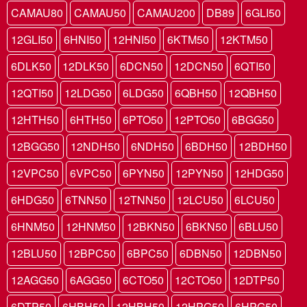
CAMAU80
CAMAU50
CAMAU200
DB89
6GLI50
12GLI50
6HNI50
12HNI50
6KTM50
12KTM50
6DLK50
12DLK50
6DCN50
12DCN50
6QTI50
12QTI50
12LDG50
6LDG50
6QBH50
12QBH50
12HTH50
6HTH50
6PTO50
12PTO50
6BGG50
12BGG50
12NDH50
6NDH50
6BDH50
12BDH50
12VPC50
6VPC50
6PYN50
12PYN50
12HDG50
6HDG50
6TNN50
12TNN50
12LCU50
6LCU50
6HNM50
12HNM50
12BKN50
6BKN50
6BLU50
12BLU50
12BPC50
6BPC50
6DBN50
12DBN50
12AGG50
6AGG50
6CTO50
12CTO50
12DTP50
6DTP50
6HBH50
12HBH50
12HPG50
6HPG50