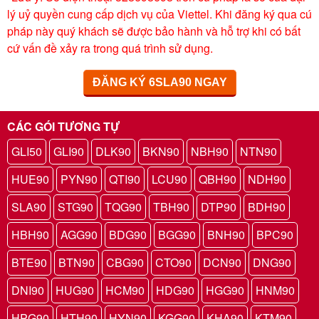
lý uỷ quyền cung cấp dịch vụ của Viettel. Khi đăng ký qua cú
pháp này quý khách sẽ được bảo hành và hỗ trợ khi có bất
cứ vấn đề xảy ra trong quá trình sử dụng.
ĐĂNG KÝ 6SLA90 NGAY
CÁC GÓI TƯƠNG TỰ
GLI50
GLI90
DLK90
BKN90
NBH90
NTN90
HUE90
PYN90
QTI90
LCU90
QBH90
NDH90
SLA90
STG90
TQG90
TBH90
DTP90
BDH90
HBH90
AGG90
BDG90
BGG90
BNH90
BPC90
BTE90
BTN90
CBG90
CTO90
DCN90
DNG90
DNI90
HUG90
HCM90
HDG90
HGG90
HNM90
HPG90
HTH90
HYN90
KGG90
KHA90
KTM90